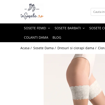
SOSETE FEMEI
SOSETE BARBATI
SOSETE COPII
GIFT BOX
SOSETE SPORT
Sosete amuzante femei
Sosete amuzante barbati
Sosete scurte copii
Gift Box-uri Amuzante
Sosete Drumetie
SOSETE FEMEI
SOSETE BARBATI
SOSETE C
Natura
Natura
Sosete lungi copii
Gift Box-uri Casual
Sosete Alergare
COLANTI DAMA
BLOG
Dragoste
Dragoste
Ciorapi si dresuri copii
Sosete de compresie
Meserii
Meserii
Sosete Tenis
Acasa /
Sosete Dama /
Dresuri si ciorapi dama /
Cior
Animale
Animale
Sosete Ciclism
Bauturi
Bauturi
Sosete Schi
Dungi, buline si romburi
Dungi, buline si romburi
Flori
Legume, fructe si gastronomie
Legume, fructe si gastronomie
Rock
Rock
Retro
Retro
Craciun
Craciun
Sosete casual barbati
Sosete lungi 3/4 dama
Sosete scurte barbati