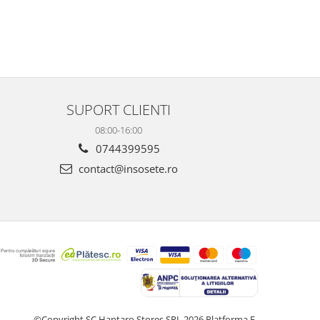
SUPORT CLIENTI
08:00-16:00
0744399595
contact@insosete.ro
©Copyright SC Hantaro Stores SRL 2026
Platforma E-