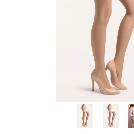
Sosete scurte femei
Sosete clasice barbati
Sosete casual femei
Sosete lana merino
Sosete clasice femei
Merino Presents
Dresuri si ciorapi dama
Merino Snow
Merino Fine
Ciorapi clasici subtiri
Merino Warm
Ciorapi clasici grosi
Merino Etno
Ciorapi pentru gravide
Cutie Cadou Merino
Ciorapi mireasa
Drumetie
Ciorapi cu model
Sosete sport
Ciorapi cu banda adeziva
Ciorapi compresivi si modelatori
Sosete Drumetie
Ciorapi colorati
Sosete Alergare
Sosete poliamida
Sosete de Compresie
Sosete lana merino
Sosete Tenis
Sosete Ciclism
Merino Presents
Sosete Schi
Merino Snow
Sosete Fotbal