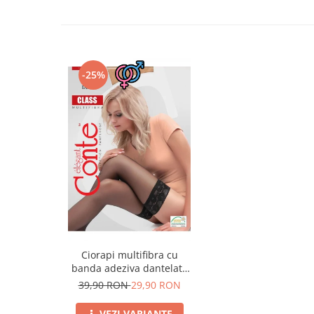
-25%
Ciorapi multifibra cu
banda adeziva dantelata
Class 20 den
39,90 RON
29,90 RON
VEZI VARIANTE