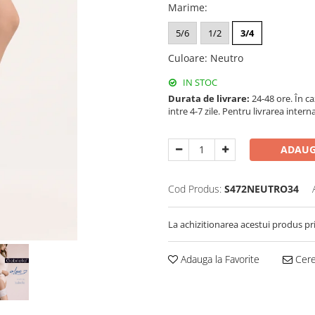
Marime
:
5/6
1/2
3/4
Culoare
:
Neutro
IN STOC
Durata de livrare:
24-48 ore. În c
intre 4-7 zile. Pentru livrarea inter
ADAUG
Cod Produs:
S472NEUTRO34
La achizitionarea acestui produs pr
Adauga la Favorite
Cere 