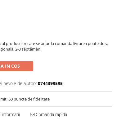
azul produselor care se aduc la comanda livrarea poate dura
națională, 2-3 săptămâni
A IN COS
Ai nevoie de ajutor?
0744399595
imiti
53
puncte de fidelitate
informatii
Comanda rapida