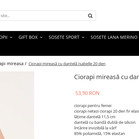
OPII
GIFT BOX
SOSETE SPORT
SOSETE LANA MERINO
api mireasa /
Ciorapi mireasă cu dantelă Isabelle 20 den
Ciorapi mireasă cu dan
53,90 RON
ciorapi pentru femei
ciorapi netezi ciorapi 20 den fir elas
lățime dantelă 11,5 cm
dantelă cu bandă dublă de silicon
întărire invizibilă la vârf
85% poliamidă, 15% elastan