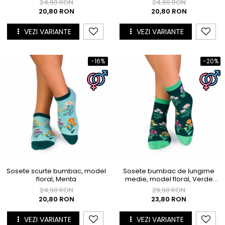
24,90 RON
24,90 RON
20,80 RON
20,80 RON
VEZI VARIANTE
VEZI VARIANTE
-16%
-20%
Sosete scurte bumbac, model
Sosete bumbac de lungime
floral, Menta
medie, model floral, Verde
Inchis
24,90 RON
29,90 RON
20,80 RON
23,80 RON
VEZI VARIANTE
VEZI VARIANTE