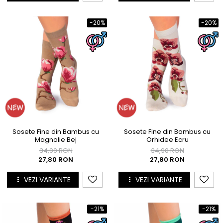
Cutie Cadou Merino
Drumetie
-20%
-20%
Sosete sport
Sosete medicinale
Sosete termice
Sosete Fine din Bambus cu
Sosete Fine din Bambus cu
Magnolie Bej
Orhidee Ecru
34,90 RON
34,90 RON
27,80 RON
27,80 RON
VEZI VARIANTE
VEZI VARIANTE
-21%
-21%