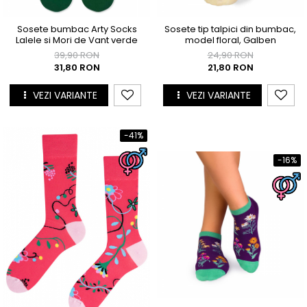
Sosete bumbac Arty Socks
Sosete tip talpici din bumbac,
Lalele si Mori de Vant verde
model floral, Galben
39,90 RON
24,90 RON
31,80 RON
21,80 RON
VEZI VARIANTE
VEZI VARIANTE
-41%
-16%