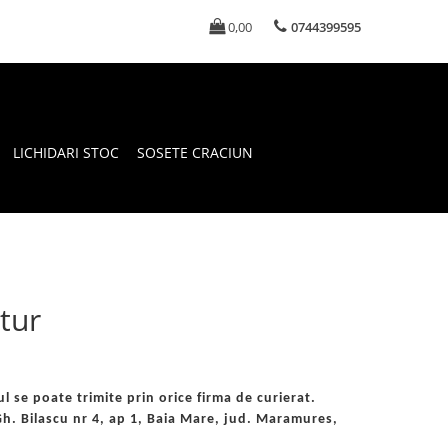
0,00
0744399595
LICHIDARI STOC
SOSETE CRACIUN
etur
l se poate trimite prin orice firma de curierat.
h. Bilascu nr 4, ap 1, Baia Mare, jud. Maramures,