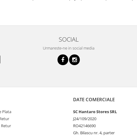
SOCIAL
Urmareste-ne in social media
DATE COMERCIALE
 Plata
SC Hantaro Stores SRL
Retur
J24/109/2020
e Retur
RO42146690
Gh. Bilascu nr. 4, parter