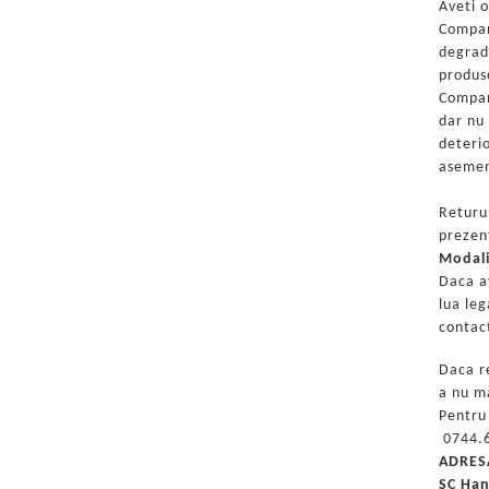
Merino Fine
Aveti o
Sosete medicinale
Merino Warm
Compani
degrada
Merino Etno
Sosete termice
produs
Cutie Cadou Merino
Compan
Drumetie
dar nu 
Sosete sport
deteri
asemen
Sosete medicinale
Sosete termice
Returul
prezen
Modali
Daca a
lua leg
contac
Daca r
a nu m
Pentru
0744.6
ADRES
SC Han