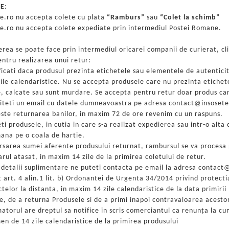
IE
:
te.ro nu accepta colete cu plata
“Ramburs”
sau
“Colet la schimb”
te.ro nu accepta colete expediate prin intermediul Postei Romane.
rea se poate face prin intermediul oricarei companii de curierat, cl
entru realizarea unui retur:
ficati daca produsul prezinta etichetele sau elementele de autenticit
ile calendaristice. Nu se accepta produsele care nu prezinta etichet
e, calcate sau sunt murdare. Se accepta pentru retur doar produs car
iteti un email cu datele dumneavoastra pe adresa contact@insosete.r
este returnarea banilor, in maxim 72 de ore revenim cu un raspuns.
ti produsele, in cutia in care s-a realizat expedierea sau intr-o alta 
mana pe o coala de hartie.
sarea sumei aferente produsului returnat, rambursul se va procesa p
rul atasat, in maxim 14 zile de la primirea coletului de retur.
 detalii suplimentare ne puteti contacta pe email la adresa contact
t art. 4 alin.1 lit. b) Ordonantei de Urgenta 34/2014 privind protect
telor la distanta, in maxim 14 zile calendaristice de la data primiri
e, de a returna Produsele si de a primi inapoi contravaloarea acesto
torul are dreptul sa notifice in scris comerciantul ca renunţa la cu
en de 14 zile calendaristice de la primirea produsului