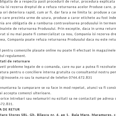
bligatia de a respecta pasii procedurii de retur, procedura explicata
a isi rezerva dreptul de a refuza returnarea acelor Produse care, pr
 ori deteriora rapid, cum ar fi, dar fara a ne limita la: produse a ca
e care prezinta urme de uzura, produse a caror etichete au fost inde
ia are obligatia de a rambursa contravaloarea produsului in termen
inainte de returnarea Produsului. Prin exceptie, daca in urma return
orat si nu mai poate fi comercializat ca nou, Compania isi rezerva d
ea, Compania poate refuza returnarea Produsului daca nu este return
 pentru comenzile plasate online nu poate fi efectuat in magazinele f
tul regulament.
tati de returnare
veti probleme legate de o comanda, care nu par a putea fi rezolvate 
atura pentru o conciliere interna gratuita cu consultantul nostru pen
t@insosete.ro sau la numarul de telefon
0744.672.831
enuntarea la cumparare se va fa
ce in mod repetat, atunci va fi con
ai accepta comenzi ulterioare.
 orice intrebari sau nelamuriri nu ezitati sa ne contactati pe adres
72.831.
A DE RETUR
taro Stores SRL, Gh. Bilascu nr. 4, ap 1, Baia Mare, Maramures, c