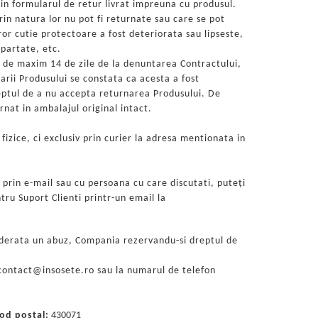
 in formularul de retur livrat impreuna cu produsul.
in natura lor nu pot fi returnate sau care se pot
ror cutie protectoare a fost deteriorata sau lipseste,
partate, etc.
 de maxim 14 de zile de la denuntarea Contractului,
arii Produsului se constata ca acesta a fost
reptul de a nu accepta returnarea Produsului. De
at in ambalajul original intact.
izice, ci exclusiv prin curier la adresa mentionata in
prin e-mail sau cu persoana cu care discutati, puteți
tru Suport Clienti printr-un email la
siderata un abuz, Compania rezervandu-si dreptul de
a contact@insosete.ro sau la numarul de telefon
od postal:
430071