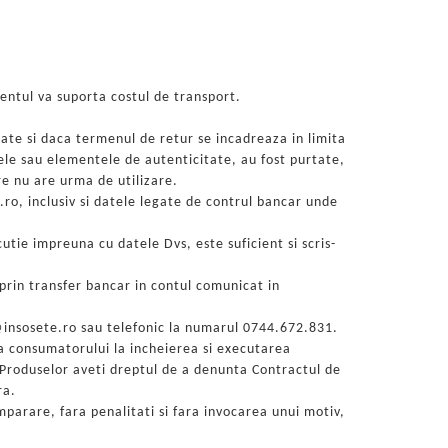
ientul va suporta costul de transport.
ate si daca termenul de retur se incadreaza in limita
ele sau elementele de autenticitate, au fost purtate,
e nu are urma de utilizare.
o, inclusiv si datele legate de contrul bancar unde
cutie impreuna cu datele Dvs, este suficient si scris-
rin transfer bancar in contul comunicat in
@insosete.ro sau telefonic la numarul 0744.672.831.
ia consumatorului la incheierea si executarea
i Produselor aveti dreptul de a denunta Contractul de
ra.
mparare, fara penalitati si fara invocarea unui motiv,