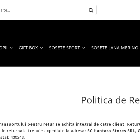
OPII
GIFT BOX
SOSETE SPORT
SOSETE LANA MERINO
Politica de R
transportului pentru retur se achita integral de catre client. Returu
ele returnate trebuie expediate la adresa:
SC Hantaro Stores SRL, G
stal:
430243.