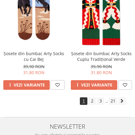
Șosete din bumbac Arty Socks
Șosete din bumbac Arty Socks
cu Cai Bej
Cuplu Tradițional Verde
39,90 RON
39,90 RON
31,80 RON
31,80 RON
VEZI VARIANTE
VEZI VARIANTE
1
2
3
21
...
NEWSLETTER
Nu rata ofertele si promotiile noastre