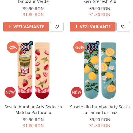
Merino Fine
Dinozaur Verde
Seri Grecești Alb
Sosete medicinale
Merino Warm
39,90 RON
39,90 RON
31,80 RON
31,80 RON
Merino Etno
Sosete termice
Cutie Cadou Merino
VEZI VARIANTE
VEZI VARIANTE
Drumetie
Sosete sport
-20%
-20%
Sosete medicinale
Sosete termice
Șosete bumbac Arty Socks cu
Șosete din bumbac Arty Socks
Matcha Portocaliu
cu Lamai Turcoaz
39,90 RON
39,90 RON
31,80 RON
31,80 RON