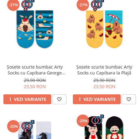
-21%
-21%
Șosete scurte bumbac Arty
Șosete scurte bumbac Arty
Socks cu Capibara George
Socks cu Capibara la Plajă
Turcoaz
29,90 RON
29,90 RON
23,50 RON
23,50 RON
VEZI VARIANTE
VEZI VARIANTE
-20%
-20%