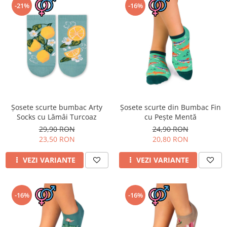
-21%
-16%
Șosete scurte bumbac Arty
Șosete scurte din Bumbac Fin
Socks cu Lămâi Turcoaz
cu Pește Mentă
29,90 RON
24,90 RON
23,50 RON
20,80 RON
VEZI VARIANTE
VEZI VARIANTE
-16%
-16%