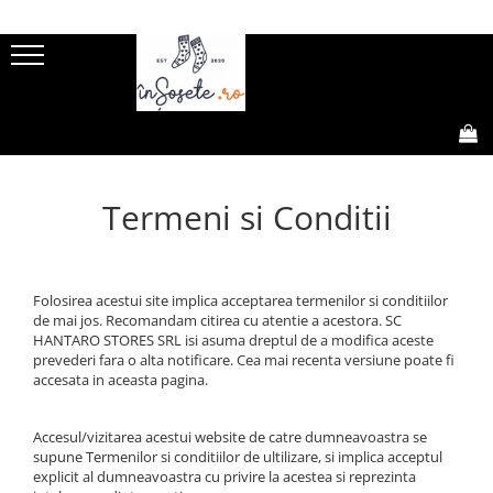
SOSETE FEMEI
SOSETE BARBATI
SOSETE COPII
GIFT BOX
SOSETE SPORT
Sosete amuzante femei
Sosete amuzante barbati
Sosete scurte copii
Gift Box-uri Amuzante
Sosete Drumetie
Natura
Natura
Sosete lungi copii
Gift Box-uri Casual
Sosete Alergare
0,00
Dragoste
Dragoste
Ciorapi si dresuri copii
Sosete de compresie
Termeni si Conditii
Meserii
Meserii
Sosete Tenis
Animale
Animale
Sosete Ciclism
Bauturi
Bauturi
Sosete Schi
Dungi, buline si romburi
Dungi, buline si romburi
Folosirea acestui site implica acceptarea termenilor si conditiilor
de mai jos. Recomandam citirea cu atentie a acestora. SC
Flori
Legume, fructe si gastronomie
HANTARO STORES SRL isi asuma dreptul de a modifica aceste
Legume, fructe si gastronomie
Rock
prevederi fara o alta notificare. Cea mai recenta versiune poate fi
accesata in aceasta pagina.
Rock
Retro
Retro
Craciun
Accesul/vizitarea acestui website de catre dumneavoastra se
Craciun
Sosete casual barbati
supune Termenilor si conditiilor de ultilizare, si implica acceptul
Sosete lungi 3/4 dama
Sosete scurte barbati
explicit al dumneavoastra cu privire la acestea si reprezinta