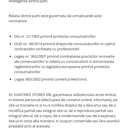
intelegerea dintre parti.
Sosete scurte femei
Sosete clasice barbati
Sosete casual femei
Sosete lana merino
Relatia dintre parti este guvernata de urmatoarele acte
Sosete clasice femei
normative:
Merino Presents
Dresuri si ciorapi dama
Merino Snow
Merino Fine
OG nr. 21/1992 privind protectia consumatorilor
Ciorapi clasici subtiri
Merino Warm
OUG nr. 34/2014 privind drepturile consumatorilor in cadrul
Ciorapi clasici grosi
contractelor incheiate cu profesionistii
Merino Etno
Ciorapi pentru gravide
Legea nr. 363/2007 privind combaterea practicilor incorecte
Cutie Cadou Merino
Ciorapi mireasa
ale comerciantilor in relatia cu consumatorii si armonizarea
Drumetie
reglementarilor cu legislatia europeana privind protectia
Ciorapi cu model
consumatorilor
Sosete sport
Ciorapi cu banda adeziva
Legea 365/2002 privind comertul electronic
Ciorapi compresivi si modelatori
Sosete Drumetie
Ciorapi colorati
Sosete Alergare
SC HANTARO STORES SRL garanteaza utilizatorului acces limitat,
Sosete poliamida
Sosete de Compresie
in interes personal (efectuarea de comenzi online, informare), pe
Sosete lana merino
Sosete Tenis
site-ul
insosete.ro
si nu ii confera dreptul de a descarca sau de a
modifica partial sau integral site-ul, de a reproduce partial sau
Sosete Ciclism
Merino Presents
integral site-ul, de a copia, de a vinde/revinde sau de a exploata
Sosete Schi
Merino Snow
site-ul in orice alta maniera, in scopuri comerciale sau fara acordul
prealabil scris al acesteia.
Sosete Fotbal