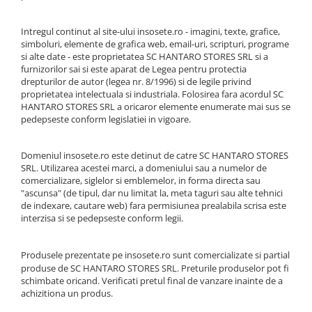
Merino Fine
Sosete medicinale
Merino Warm
Intregul continut al site-ului insosete.ro - imagini, texte, grafice,
Merino Etno
Sosete termice
simboluri, elemente de grafica web, email-uri, scripturi, programe
Cutie Cadou Merino
si alte date - este proprietatea SC HANTARO STORES SRL si a
furnizorilor sai si este aparat de Legea pentru protectia
Drumetie
drepturilor de autor (legea nr. 8/1996) si de legile privind
Sosete sport
proprietatea intelectuala si industriala. Folosirea fara acordul SC
HANTARO STORES SRL a oricaror elemente enumerate mai sus se
Sosete medicinale
pedepseste conform legislatiei in vigoare.
Sosete termice
Domeniul insosete.ro este detinut de catre SC HANTARO STORES
SRL. Utilizarea acestei marci, a domeniului sau a numelor de
comercializare, siglelor si emblemelor, in forma directa sau
"ascunsa" (de tipul, dar nu limitat la, meta taguri sau alte tehnici
de indexare, cautare web) fara permisiunea prealabila scrisa este
interzisa si se pedepseste conform legii.
Produsele prezentate pe
insosete.ro
sunt comercializate si partial
produse de SC HANTARO STORES SRL. Preturile produselor pot fi
schimbate oricand. Verificati pretul final de vanzare inainte de a
achizitiona un produs.