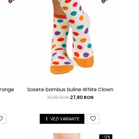
Orange
Sosete bambus buline White Clown
29,90 RON
27,80 RON
N
VEZI VARIANTE
-12%