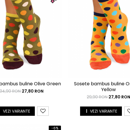
bambus buline Olive Green
Sosete bambus buline 
Yellow
34,90 RON
27,80 RON
29,90 RON
27,80 RO
VEZI VARIANTE
VEZI VARIANTE
-6%