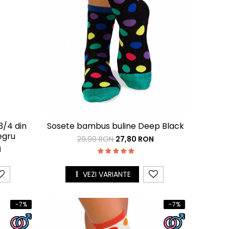
3/4 din
Sosete bambus buline Deep Black
egru
29,90 RON
27,80 RON
N
VEZI VARIANTE
-7%
-7%