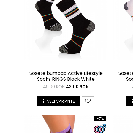
Sosete bumbac Active Lifestyle
Sosete
Socks RINGS Black White
So
49,00 RON
42,00 RON
VEZI VARIANTE
-7%