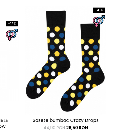
-41%
-12%
IBLE
Sosete bumbac Crazy Drops
ow
44,90 RON
26,50 RON