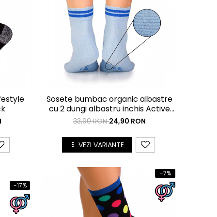
festyle
Sosete bumbac organic albastre
ck
cu 2 dungi albastru inchis Active
Day
N
33,90 RON
24,90 RON
VEZI VARIANTE
-7%
-17%