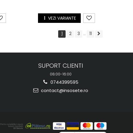
VEZI VARIANTE
1
2
3
11
...
SUPORT CLIENTI
08:00-16:00
0744399595
contact@insosete.ro