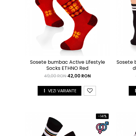
Cutie Cadou Merino
Drumetie
Sosete sport
Sosete medicinale
Sosete termice
Sosete bumbac Active Lifestyle
Sosete 
Socks ETHNO Red
d
49,00 RON
42,00 RON
VEZI VARIANTE
-14%