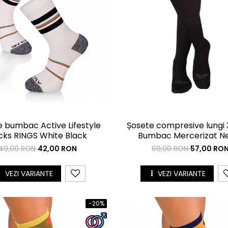
 bumbac Active Lifestyle
Șosete compresive lungi 
cks RINGS White Black
Bumbac Mercerizat N
49,00 RON
42,00 RON
69,00 RON
57,00 RO
VEZI VARIANTE
VEZI VARIANTE
-20%