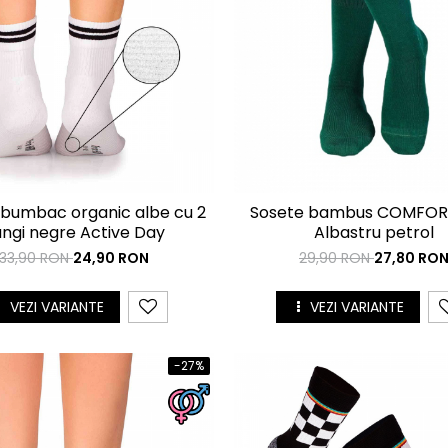
 bumbac organic albe cu 2
Sosete bambus COMFOR
ngi negre Active Day
Albastru petrol
33,90 RON
24,90 RON
29,90 RON
27,80 RO
VEZI VARIANTE
VEZI VARIANTE
-27%