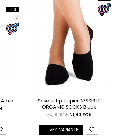
-11%
 4 buc.
Sosete tip talpici INVISIBLE
ORGANIC SOCKS Black
N
24,90 RON
21,80 RON
VEZI VARIANTE