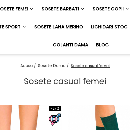
OSETE FEMEI
SOSETE BARBATI
SOSETE COPII
TE SPORT
SOSETE LANA MERINO
LICHIDARI STOC
COLANTI DAMA
BLOG
Acasa /
Sosete Dama /
Sosete casual femei
Sosete casual femei
-27%