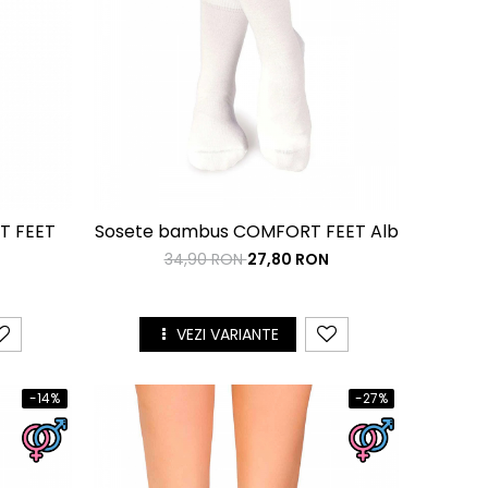
T FEET
Sosete bambus COMFORT FEET Alb
34,90 RON
27,80 RON
N
VEZI VARIANTE
-14%
-27%