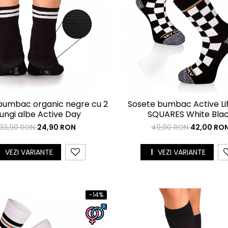
bumbac organic negre cu 2
Sosete bumbac Active Li
ungi albe Active Day
SQUARES White Bla
33,90 RON
24,90 RON
49,00 RON
42,00 RO
VEZI VARIANTE
VEZI VARIANTE
-14%