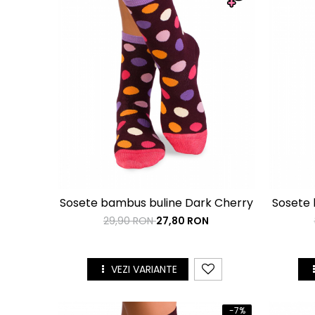
Sosete bambus buline Dark Cherry
Sosete 
29,90 RON
27,80 RON
VEZI VARIANTE
-7%