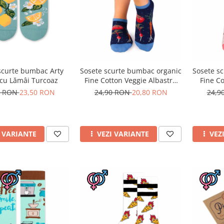
scurte bumbac Arty
Sosete scurte bumbac organic
Sosete s
 cu Lămâi Turcoaz
Fine Cotton Veggie Albastru
Fine Co
inchis
0 RON
23,50 RON
24,90 RON
20,80 RON
24,9
I VARIANTE
VEZI VARIANTE
VEZ