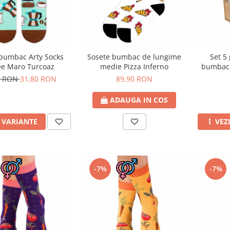
 bumbac Arty Socks
Sosete bumbac de lungime
Set 5
ee Maro Turcoaz
medie Pizza Inferno
bumbac 
0 RON
31,80 RON
89,90 RON
ADAUGA IN COS
I VARIANTE
VEZ
-7%
-7%