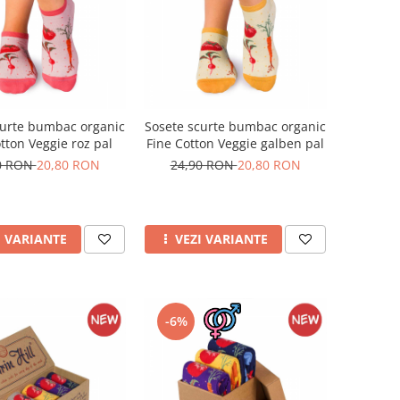
curte bumbac organic
Sosete scurte bumbac organic
tton Veggie roz pal
Fine Cotton Veggie galben pal
0 RON
20,80 RON
24,90 RON
20,80 RON
I VARIANTE
VEZI VARIANTE
-6%