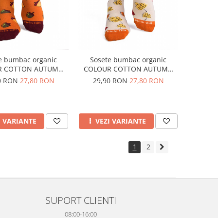
e bumbac organic
Sosete bumbac organic
R COTTON AUTUMN
COLOUR COTTON AUTUMN
CORNS Orange
LEAVES Ecru
0 RON
27,80 RON
29,90 RON
27,80 RON
I VARIANTE
VEZI VARIANTE
1
2
SUPORT CLIENTI
08:00-16:00