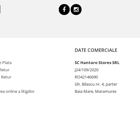
DATE COMERCIALE
 Plata
SC Hantaro Stores SRL
Retur
J24/109/2020
e Retur
RO42146690
Gh. Bilascu nr. 4, parter
a online a litigiilor
Baia Mare, Maramures