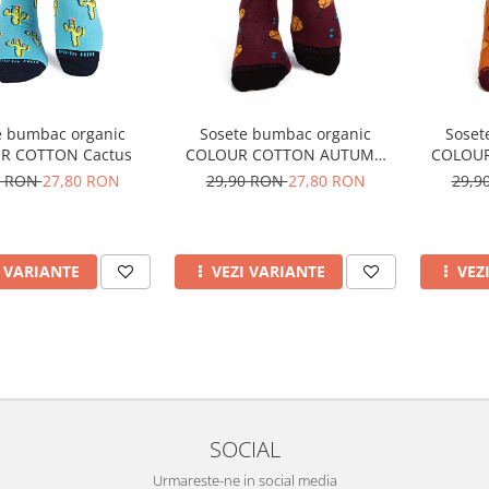
e bumbac organic
Sosete bumbac organic
Soset
R COTTON Cactus
COLOUR COTTON AUTUMN
COLOU
LEAVES Bordeaux
A
0 RON
27,80 RON
29,90 RON
27,80 RON
29,9
I VARIANTE
VEZI VARIANTE
VEZ
SOCIAL
Urmareste-ne in social media