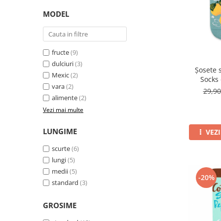
Merino Fine
Sosete medicinale
Merino Warm
MODEL
Merino Etno
Sosete termice
Cutie Cadou Merino
Drumetie
fructe
(9)
dulciuri
(3)
Sosete sport
Șosete 
Mexic
(2)
Socks
Sosete medicinale
vara
(2)
29,9
Sosete termice
alimente
(2)
Vezi mai multe
LUNGIME
VEZ
scurte
(6)
lungi
(5)
medii
(5)
-20%
standard
(3)
GROSIME