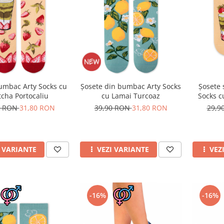
umbac Arty Socks cu
Șosete din bumbac Arty Socks
Șosete 
cha Portocaliu
cu Lamai Turcoaz
Socks c
0 RON
31,80 RON
39,90 RON
31,80 RON
29,9
I VARIANTE
VEZI VARIANTE
VEZ
-16%
-16%