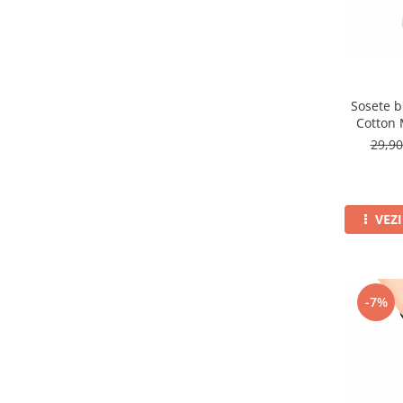
Sosete 
Cotton 
29,9
VEZ
-7%