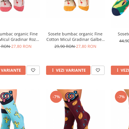
bumbac organic Fine
Sosete bumbac organic Fine
Soset
Micul Gradinar Roz
Cotton Micul Gradinar Galben
44,9
palid
palid
0 RON
27,80 RON
29,90 RON
27,80 RON
I VARIANTE
VEZI VARIANTE
VEZ
-7%
-7%