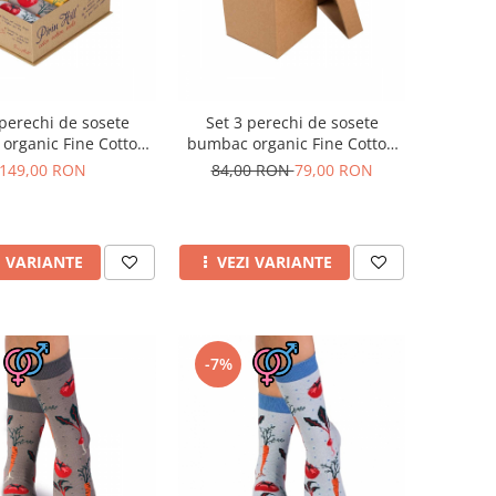
 perechi de sosete
Set 3 perechi de sosete
organic Fine Cotton
bumbac organic Fine Cotton
Veggie
Veggie culori inchise
149,00 RON
84,00 RON
79,00 RON
I VARIANTE
VEZI VARIANTE
-7%