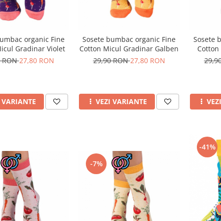
bumbac organic Fine
Sosete bumbac organic Fine
Sosete 
icul Gradinar Violet
Cotton Micul Gradinar Galben
Cotton
0 RON
27,80 RON
29,90 RON
27,80 RON
29,9
I VARIANTE
VEZI VARIANTE
VEZ
-41%
-7%