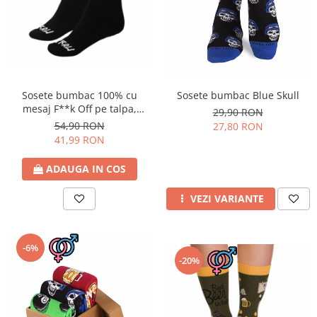
Sosete bumbac 100% cu
Sosete bumbac Blue Skull
mesaj F**k Off pe talpa,
29,90 RON
Negru
54,90 RON
27,80 RON
41,99 RON
ADAUGA IN COS
VEZI VARIANTE
-6%
-20%