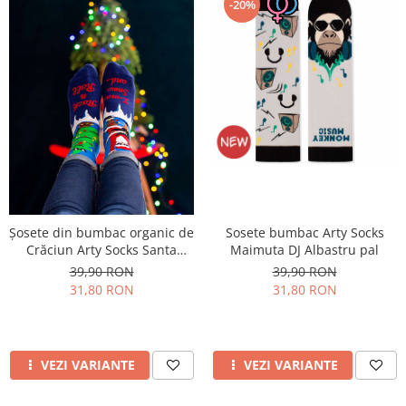
-20%
Șosete din bumbac organic de
Sosete bumbac Arty Socks
Crăciun Arty Socks Santa
Maimuta DJ Albastru pal
Rocker - Albastru
39,90 RON
39,90 RON
31,80 RON
31,80 RON
VEZI VARIANTE
VEZI VARIANTE