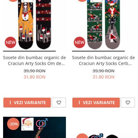
Merino Fine
Sosete medicinale
Merino Warm
Merino Etno
Sosete termice
Cutie Cadou Merino
Drumetie
Sosete sport
Sosete medicinale
Sosete din bumbac organic de
Sosete din bumbac organic de
Sosete termice
Craciun Arty Socks Om de
Craciun Arty Socks Cerb
Zapada Rocker Negru
Motociclist Verde inchis
39,90 RON
39,90 RON
31,80 RON
31,80 RON
VEZI VARIANTE
VEZI VARIANTE
-20%