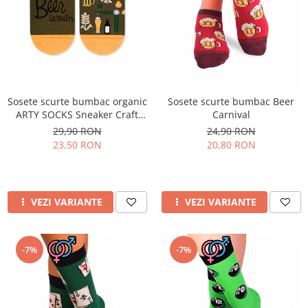
Sosete scurte bumbac organic
Sosete scurte bumbac Beer
ARTY SOCKS Sneaker Craft
Carnival
Beer
29,90 RON
24,90 RON
23,50 RON
20,80 RON
VEZI VARIANTE
VEZI VARIANTE
-7%
-7%