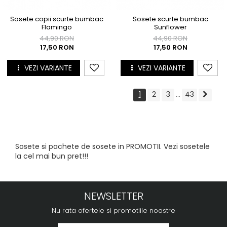
Sosete copii scurte bumbac
Sosete scurte bumbac
Flamingo
Sunflower
44,90 RON
44,90 RON
17,50 RON
17,50 RON
VEZI VARIANTE
VEZI VARIANTE
1
2
3
43
...
Sosete si pachete de sosete in PROMOTII. Vezi sosetele
la cel mai bun pret!!!
NEWSLETTER
Nu rata ofertele si promotiile noastre