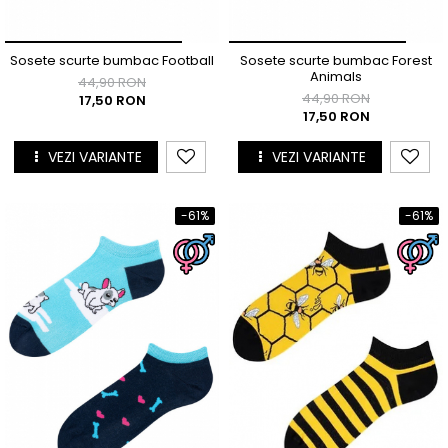
Cutie Cadou Merino
Drumetie
Sosete scurte bumbac Football
Sosete scurte bumbac Forest
Sosete sport
Animals
44,90 RON
Sosete medicinale
44,90 RON
17,50 RON
17,50 RON
Sosete termice
VEZI VARIANTE
VEZI VARIANTE
-61%
-61%