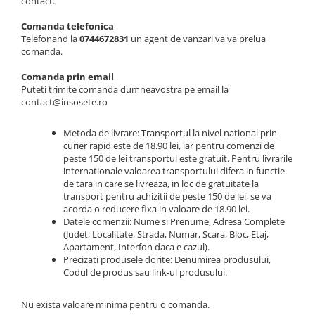
Merino Fine
contact.
Sosete medicinale
Merino Warm
Comanda telefonica
Merino Etno
Sosete termice
Telefonand la
0744672831
un agent de vanzari va va prelua
comanda.
Cutie Cadou Merino
Drumetie
Comanda prin email
Puteti trimite comanda dumneavostra pe email la
Sosete sport
contact@insosete.ro
Sosete medicinale
Metoda de livrare: Transportul la nivel national prin
Sosete termice
curier rapid este de 18.90 lei, iar pentru comenzi de
peste 150 de lei transportul este gratuit. Pentru livrarile
internationale valoarea transportului difera in functie
de tara in care se livreaza, in loc de gratuitate la
transport pentru achizitii de peste 150 de lei, se va
acorda o reducere fixa in valoare de 18.90 lei.
Datele comenzii: Nume si Prenume, Adresa Complete
(Judet, Localitate, Strada, Numar, Scara, Bloc, Etaj,
Apartament, Interfon daca e cazul).
Precizati produsele dorite: Denumirea produsului,
Codul de produs sau link-ul produsului.
Nu exista valoare minima pentru o comanda.