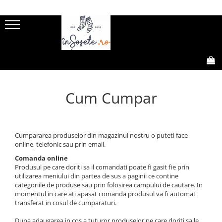
SOSETE FEMEI
SOSETE BARBATI
SOSETE COPII
GIFT BOX
SOSETE SPORT
Sosete amuzante femei
Sosete amuzante barbati
Sosete scurte copii
Gift Box-uri Amuzante
Sosete Drumetie
Natura
Natura
Sosete lungi copii
Gift Box-uri Casual
Sosete Alergare
0,00
Dragoste
Dragoste
Ciorapi si dresuri copii
Sosete de compresie
Cum Cumpar
Meserii
Meserii
Sosete Tenis
Animale
Animale
Sosete Ciclism
Bauturi
Bauturi
Sosete Schi
Dungi, buline si romburi
Dungi, buline si romburi
Cumpararea produselor din magazinul nostru o puteti face
online, telefonic sau prin email.
Flori
Legume, fructe si gastronomie
Comanda online
Legume, fructe si gastronomie
Rock
Produsul pe care doriti sa il comandati poate fi gasit fie prin
Rock
Retro
utilizarea meniului din partea de sus a paginii ce contine
Retro
Craciun
categoriile de produse sau prin folosirea campului de cautare. In
momentul in care ati apasat comanda produsul va fi automat
Craciun
Sosete casual barbati
transferat in cosul de cumparaturi.
Sosete lungi 3/4 dama
Sosete scurte barbati
Dupa adaugarea in cos a tuturor produselor pe care doriti sa le