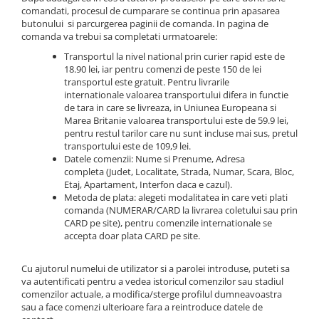
Sosete scurte femei
Sosete clasice barbati
comandati, procesul de cumparare se continua prin apasarea
butonului si parcurgerea paginii de comanda. In pagina de
Sosete casual femei
Sosete lana merino
comanda va trebui sa completati urmatoarele:
Sosete clasice femei
Merino Presents
Transportul la nivel national prin curier rapid este de
18.90 lei, iar pentru comenzi de peste 150 de lei
Dresuri si ciorapi dama
Merino Snow
transportul este gratuit. Pentru livrarile
Merino Fine
Ciorapi clasici subtiri
internationale valoarea transportului difera in functie
de tara in care se livreaza, in Uniunea Europeana si
Merino Warm
Ciorapi clasici grosi
Marea Britanie valoarea transportului este de 59.9 lei,
Merino Etno
Ciorapi pentru gravide
pentru restul tarilor care nu sunt incluse mai sus, pretul
Cutie Cadou Merino
transportului este de 109,9 lei.
Ciorapi mireasa
Datele comenzii: Nume si Prenume, Adresa
Drumetie
Ciorapi cu model
completa (Judet, Localitate, Strada, Numar, Scara, Bloc,
Sosete sport
Etaj, Apartament, Interfon daca e cazul).
Ciorapi cu banda adeziva
Metoda de plata: alegeti modalitatea in care veti plati
Ciorapi compresivi si modelatori
Sosete Drumetie
comanda (NUMERAR/CARD la livrarea coletului sau prin
Ciorapi colorati
Sosete Alergare
CARD pe site), pentru comenzile internationale se
accepta doar plata CARD pe site.
Sosete poliamida
Sosete de Compresie
Sosete lana merino
Sosete Tenis
Cu ajutorul numelui de utilizator si a parolei introduse, puteti sa
Sosete Ciclism
va autentificati pentru a vedea istoricul comenzilor sau stadiul
Merino Presents
comenzilor actuale, a modifica/sterge profilul dumneavoastra
Sosete Schi
Merino Snow
sau a face comenzi ulterioare fara a reintroduce datele de
Sosete Fotbal