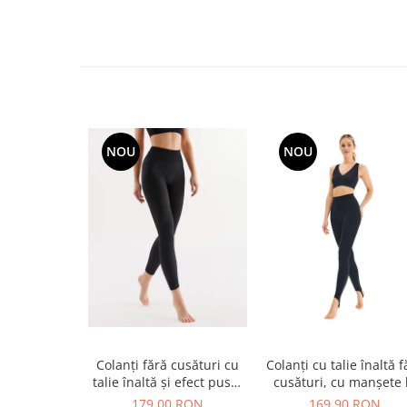
NOU
NOU
Colanți fără cusături cu
Colanți cu talie înaltă f
talie înaltă și efect push-
cusături, cu manșete 
up
călcâi
179,00 RON
169,90 RON