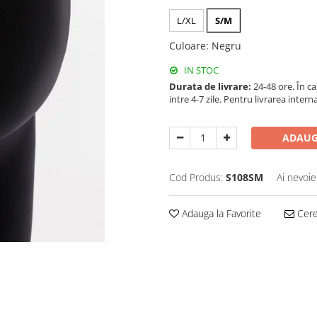
L/XL
S/M
Culoare
:
Negru
IN STOC
Durata de livrare:
24-48 ore. În c
intre 4-7 zile. Pentru livrarea inter
ADAUG
Cod Produs:
S108SM
Ai nevoie
Adauga la Favorite
Cere 