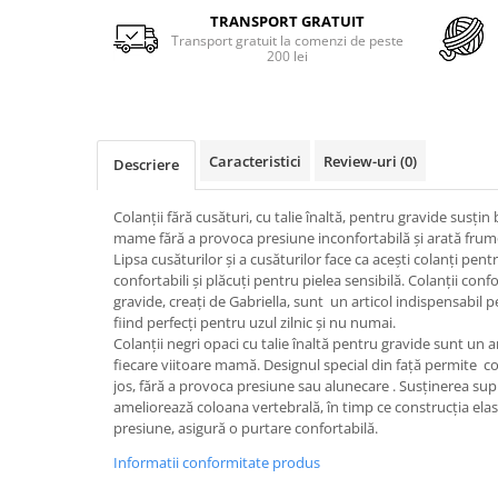
Merino Fine
TRANSPORT GRATUIT
Sosete medicinale
Merino Warm
Transport gratuit la comenzi de peste
200 lei
Merino Etno
Sosete termice
Cutie Cadou Merino
Drumetie
Sosete sport
Caracteristici
Review-uri
(0)
Descriere
Sosete medicinale
Sosete termice
Colanții fără cusături, cu talie înaltă, pentru gravide susțin 
mame fără a provoca presiune inconfortabilă și arată frumo
Lipsa cusăturilor și a cusăturilor face ca acești colanți pent
confortabili și plăcuți pentru pielea sensibilă. Colanții conf
gravide, creați de Gabriella, sunt un articol indispensabil 
fiind perfecți pentru uzul zilnic și nu numai.
Colanții negri opaci cu talie înaltă pentru gravide sunt un a
fiecare viitoare mamă. Designul special din față permite co
jos, fără a provoca presiune sau alunecare . Susținerea su
ameliorează coloana vertebrală, în timp ce construcția elasti
presiune, asigură o purtare confortabilă.
Informatii conformitate produs