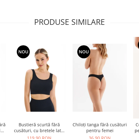
PRODUSE SIMILARE
NOU
NOU
ără
Bustieră scurtă fără
Chiloți tanga fără cusături
C
la
cusături, cu bretele late,
pentru femei
pe
Negru
119,90 RON
36,90 RON