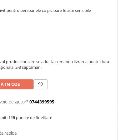
trivit pentru persoanele cu picioare foarte sensibile
azul produselor care se aduc la comanda livrarea poate dura
națională, 2-3 săptămâni
A IN COS
voie de ajutor?
0744399595
imiti
119
puncte de fidelitate
a rapida