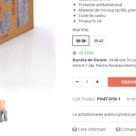
Protecție antibacteriană
Material din tricotaj tip Rib, po
Cutie de cadou
Produs în UE
Marime
:
35-38
39-42
IN STOC
Durata de livrare:
24-48 ore. În c
intre 4-7 zile. Pentru livrarea inter
ADAUG
Cod Produs:
PH47-010-1
Ai ne
La achizitionarea acestui produs pr
Cere informatii
Comand