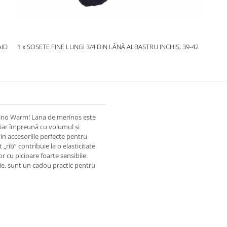
AID
1 x SOSETE FINE LUNGI 3/4 DIN LÂNĂ ALBASTRU INCHIS, 39-42
rino Warm! Lana de merinos este
, iar împreună cu volumul și
vin accesoriile perfecte pentru
 „rib” contribuie la o elasticitate
r cu picioare foarte sensibile.
ilie, sunt un cadou practic pentru