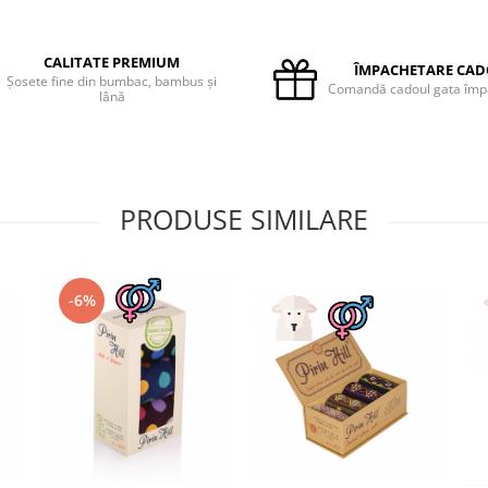
CALITATE PREMIUM
ÎMPACHETARE CA
Șosete fine din bumbac, bambus și
Comandă cadoul gata împ
lână
PRODUSE SIMILARE
-6%