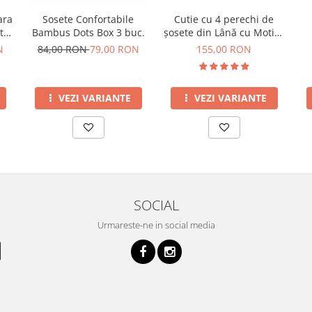
ara
Cutie cu 4 perechi de
Sosete Confortabile
t
șosete din Lână cu Motive
Bambus Dots Box 3 buc.
Tradiționale
N
155,00 RON
84,00 RON
79,00 RON
VEZI VARIANTE
VEZI VARIANTE
SOCIAL
Urmareste-ne in social media