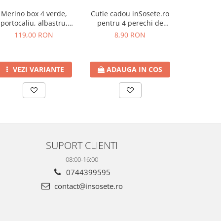
Cutie cadou inSosete.ro
Sosete 
Merino box 4 verde,
pentru 4 perechi de
Luxury 
portocaliu, albastru,
sosete
bordo
8,90 RON
195
119,00 RON
ADAUGA IN COS
VEZI
VEZI VARIANTE
SUPORT CLIENTI
08:00-16:00
0744399595
contact@insosete.ro