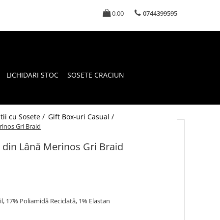
0,00
0744399595
LICHIDARI STOC
SOSETE CRACIUN
tii cu Sosete /
Gift Box-uri Casual /
rinos Gri Braid
e din Lână Merinos Gri Braid
l, 17% Poliamidă Reciclată, 1% Elastan