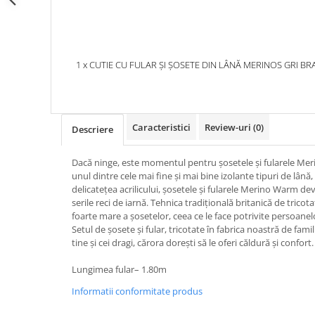
1 x CUTIE CU FULAR ȘI ȘOSETE DIN LÂNĂ MERINOS GRI BR
Caracteristici
Review-uri
(0)
Descriere
Dacă ninge, este momentul pentru șosetele și fularele Me
unul dintre cele mai fine și mai bine izolante tipuri de lână
delicateţea acrilicului, șosetele și fularele Merino Warm de
serile reci de iarnă. Tehnica tradiţională britanică de tricotat
foarte mare a şosetelor, ceea ce le face potrivite persoanelo
Setul de șosete și fular, tricotate în fabrica noastră de fam
tine și cei dragi, cărora doreşti să le oferi căldură și confort.
Lungimea fular– 1.80m
Informatii conformitate produs