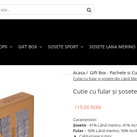
OPII
GIFT BOX
SOSETE SPORT
SOSETE LANA MERINO
Acasa /
Gift Box - Pachete si Cu
Cutie cu fular și șosete din Lână Me
Cutie cu fular și șoset
119,00 RON
Caracteristici
Şosete
- 41% Lână merino, 41% Acri
Fular
– 50% Lână merino, 50% Acril
Calduroase și moi