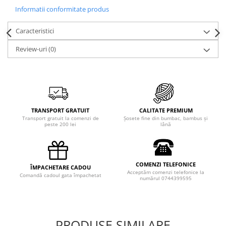
Informatii conformitate produs
Caracteristici
Review-uri
(0)
TRANSPORT GRATUIT
CALITATE PREMIUM
Transport gratuit la comenzi de
Șosete fine din bumbac, bambus și
peste 200 lei
lână
COMENZI TELEFONICE
ÎMPACHETARE CADOU
Acceptăm comenzi telefonice la
Comandă cadoul gata împachetat
numărul 0744399595
PRODUSE SIMILARE