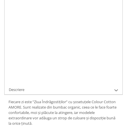
Merino Fine
Sosete medicinale
Merino Warm
STOC LIMITAT
Durata de livrare:
1
Merino Etno
Sosete termice
Cutie Cadou Merino
ADAUGA IN COS
Drumetie
Sosete sport
Cod Produs:
PH32-006-1
Ai nevoie de ajutor?
0744399595
Sosete medicinale
Sosete termice
La achizitionarea acestui produs primiti
79
puncte de fidelitate
Cere informatii
Comanda rapida
Descriere
Fiecare zi este ”Ziua Îndrăgostiților” cu șosetuțele Colour Cotton
AMORE. Sunt realizate din bumbac organic, ceea ce le face foarte
confortabile, moi și plăcute la atingere, iar modelele
extraordinare vor adăuga un strop de culoare și dispoziție bună
la orice ținută.