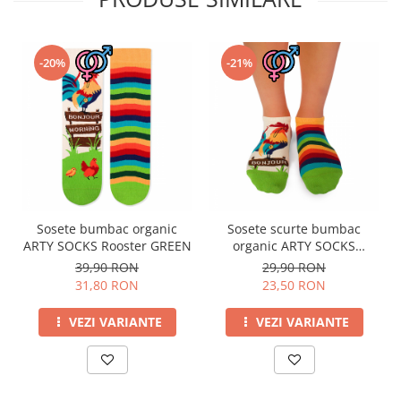
-20%
-21%
Sosete bumbac organic
Sosete scurte bumbac
ARTY SOCKS Rooster GREEN
organic ARTY SOCKS
Sneaker Rooster GREEN
39,90 RON
29,90 RON
31,80 RON
23,50 RON
VEZI VARIANTE
VEZI VARIANTE