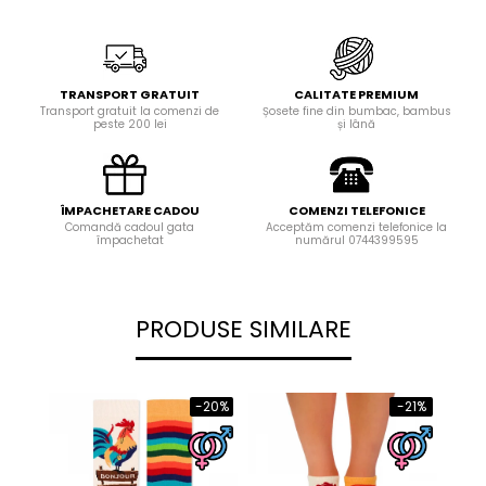
TRANSPORT GRATUIT
CALITATE PREMIUM
Transport gratuit la comenzi de
Șosete fine din bumbac, bambus
peste 200 lei
și lână
ÎMPACHETARE CADOU
COMENZI TELEFONICE
Comandă cadoul gata
Acceptăm comenzi telefonice la
împachetat
numărul 0744399595
PRODUSE SIMILARE
-20%
-21%