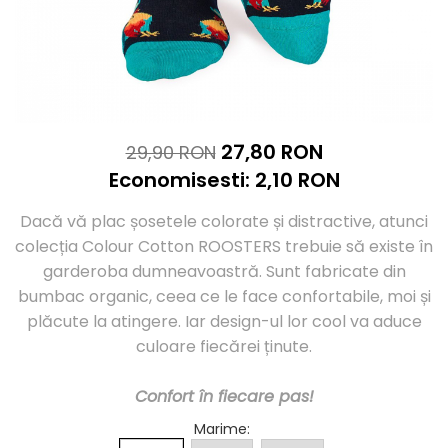
Sosete casual femei
Sosete lana merino
Sosete clasice femei
Merino Presents
Dresuri si ciorapi dama
Merino Snow
Merino Fine
Ciorapi clasici subtiri
Merino Warm
Ciorapi clasici grosi
Merino Etno
Ciorapi pentru gravide
27,80 RON
29,90 RON
Cutie Cadou Merino
Ciorapi mireasa
Economisesti:
2,10
RON
Drumetie
Ciorapi cu model
Sosete sport
Ciorapi cu banda adeziva
Dacă vă plac șosetele colorate și distractive, atunci
Ciorapi compresivi si modelatori
Sosete Drumetie
colecția Colour Cotton ROOSTERS trebuie să existe în
Ciorapi colorati
Sosete Alergare
garderoba dumneavoastră. Sunt fabricate din
Sosete poliamida
Sosete de Compresie
bumbac organic, ceea ce le face confortabile, moi și
Sosete lana merino
Sosete Tenis
plăcute la atingere. Iar design-ul lor cool va aduce
Sosete Ciclism
Merino Presents
culoare fiecărei ținute.
Sosete Schi
Merino Snow
Sosete Fotbal
Merino Fine
Confort în fiecare pas!
Sosete medicinale
Merino Warm
Marime
:
Merino Etno
Sosete termice