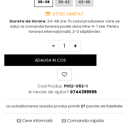
35-38
39-42
43-46
Cutie Cadou Merino
Drumetie
STOC LIMITAT
Sosete sport
Durata de livrare:
24-48 ore. În cazul produselor care se
Sosete medicinale
aduc la comanda livrarea poate dura intre 4-7 zile. Pentru
livrarea internațională, 2-3 săptămâni
Sosete termice
ADAUGA IN COS
Cod Produs:
PH12-062-1
Ai nevoie de ajutor?
0744399595
La achizitionarea acestui produs primiti
27
puncte de fidelitate
Cere informatii
Comanda rapida