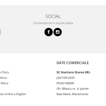
SOCIAL
Urmareste-ne in social media
DATE COMERCIALE
 Plata
SC Hantaro Stores SRL
Retur
J24/109/2020
e Retur
RO42146690
Gh. Bilascu nr. 4, parter
a online a litigiilor
Baia Mare, Maramures