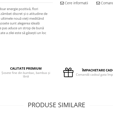
Cere informatii
Comand
oar energie pozitivă, flori
n zâmbet discret și o atitudine de
ut ultimele nouă vieți meditând
șosete sunt alegerea ideală
iecare pas aduce un strop de bună
te a zilei este să găsești un loc
CALITATE PREMIUM
ÎMPACHETARE CA
Șosete fine din bumbac, bambus și
Comandă cadoul gata împ
lână
PRODUSE SIMILARE