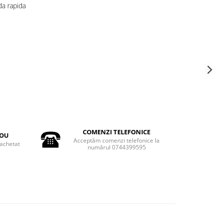
a rapida
COMENZI TELEFONICE
DOU
Acceptăm comenzi telefonice la
achetat
numărul 0744399595