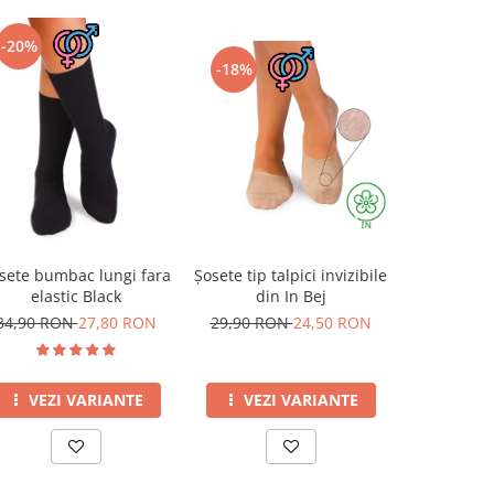
-20%
-18%
-10%
Șosete tip talpici invizibile
Șosete pe
sete bumbac lungi fara
din In Bej
din Lână 
elastic Black
Capricorn
29,90 RON
24,50 RON
69,00 R
34,90 RON
27,80 RON
VEZI VARIANTE
VEZI
VEZI VARIANTE