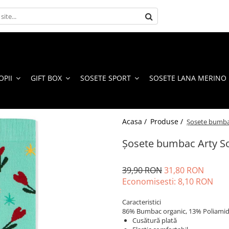
OPII
GIFT BOX
SOSETE SPORT
SOSETE LANA MERINO
Acasa /
Produse /
Șosete bumbac
Șosete bumbac Arty Soc
39,90 RON
31,80 RON
Economisesti:
8,10
RON
Caracteristici
86% Bumbac organic, 13% Poliamidă
Cusătură plată