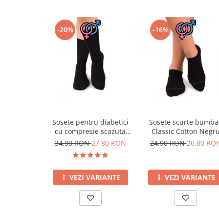
-20%
-16%
Sosete pentru diabetici
Sosete scurte bumba
cu compresie scazuta
Classic Cotton Negr
Negru
34,90 RON
27,80 RON
24,90 RON
20,80 RO
VEZI VARIANTE
VEZI VARIANTE