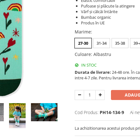
Elastic comfortabil
Pufoase și plăcute la atingere
Vărf și călcâi întărite
Bumbac organic
Produs în UE
Marime
:
27-30
31-34
35-38
39-
Culoare
:
Albastru
IN STOC
Durata de livrare:
24-48 ore. În c
intre 4-7 zile. Pentru livrarea inter
ADAUG
Cod Produs:
PH14-134-9
Ai ne
La achizitionarea acestui produs pr