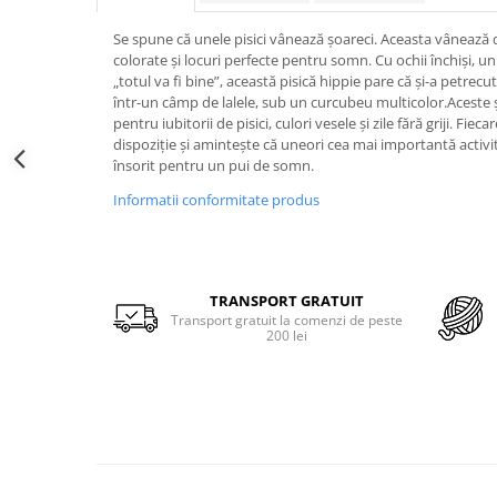
Merino Fine
Sosete medicinale
Merino Warm
Se spune că unele pisici vânează șoareci. Aceasta vânează d
Merino Etno
Sosete termice
colorate și locuri perfecte pentru somn. Cu ochii închiși, u
„totul va fi bine”, această pisică hippie pare că și-a petrec
Cutie Cadou Merino
într-un câmp de lalele, sub un curcubeu multicolor.Aceste 
Drumetie
pentru iubitorii de pisici, culori vesele și zile fără griji. F
Sosete sport
dispoziție și amintește că uneori cea mai importantă activita
însorit pentru un pui de somn.
Sosete medicinale
Informatii conformitate produs
Sosete termice
TRANSPORT GRATUIT
Transport gratuit la comenzi de peste
200 lei