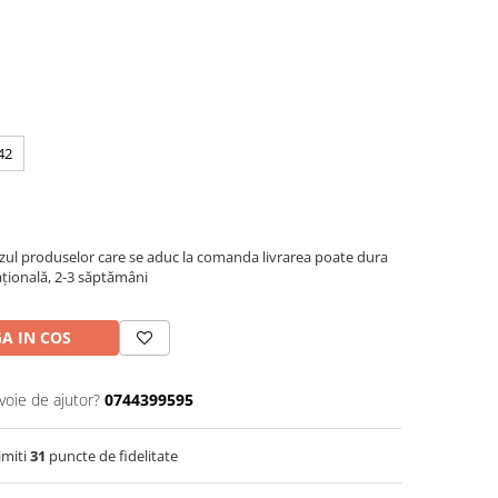
42
azul produselor care se aduc la comanda livrarea poate dura
națională, 2-3 săptămâni
A IN COS
voie de ajutor?
0744399595
imiti
31
puncte de fidelitate