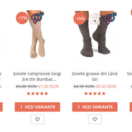
-17%
-15%
c
Șosete compresive lungi
Șosete groase din Lână
So
u
3/4 din Bumbac
Gri
Mercerizat Bej
N
69,00 RON
57,00 RON
34,90 RON
29,50 RON
VEZI VARIANTE
VEZI VARIANTE