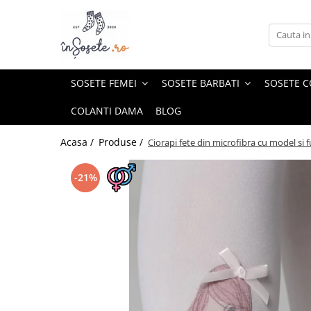
SOSETE FEMEI
SOSETE BARBATI
SOSETE COPII
GIFT BOX
SOSETE SPORT
Sosete amuzante femei
Sosete amuzante barbati
Sosete scurte copii
Gift Box-uri Amuzante
Sosete Drumetie
SOSETE FEMEI
SOSETE BARBATI
SOSETE C
Natura
Natura
Sosete lungi copii
Gift Box-uri Casual
Sosete Alergare
COLANTI DAMA
BLOG
Dragoste
Dragoste
Ciorapi si dresuri copii
Sosete de compresie
Meserii
Meserii
Sosete Tenis
Acasa /
Produse /
Ciorapi fete din microfibra cu model si 
Animale
Animale
Sosete Ciclism
Bauturi
Bauturi
-21%
Sosete Schi
Dungi, buline si romburi
Dungi, buline si romburi
Flori
Legume, fructe si gastronomie
Legume, fructe si gastronomie
Rock
Rock
Retro
Retro
Craciun
Craciun
Sosete casual barbati
Sosete lungi 3/4 dama
Sosete scurte barbati