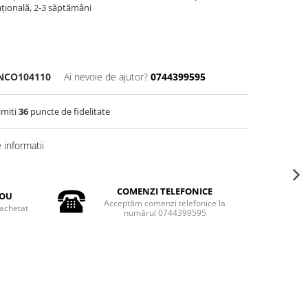
națională, 2-3 săptămâni
NCO104110
Ai nevoie de ajutor?
0744399595
imiti
36
puncte de fidelitate
informatii
COMENZI TELEFONICE
DOU
Acceptăm comenzi telefonice la
achetat
numărul 0744399595