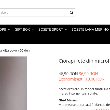
OPII
GIFT BOX
SOSETE SPORT
SOSETE LANA MERINO
fundita Lovely 50 den
Ciorapi fete din micro
46,90 RON
36,90 RON
Economisesti:
10,00
RON
Acest dres are un model subtil și a f
mereu inteligente și stilate.
Ghid Marimi:
Mărimea se calculează în funcție de