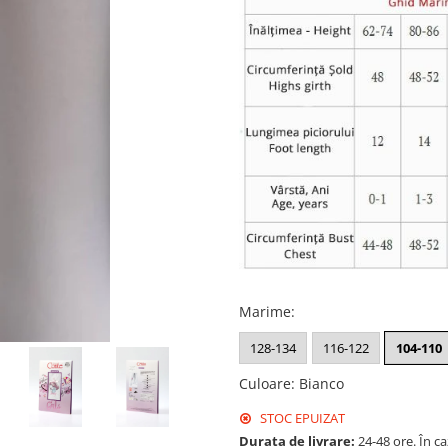
Marime
:
128-134
116-122
104-110
Culoare
:
Bianco
STOC EPUIZAT
Durata de livrare:
24-48 ore. În c