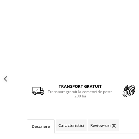
Merino Fine
Sosete medicinale
Merino Warm
Merino Etno
Sosete termice
Cutie Cadou Merino
Drumetie
Sosete sport
Sosete medicinale
Sosete termice
TRANSPORT GRATUIT
Transport gratuit la comenzi de peste
200 lei
Caracteristici
Review-uri
(0)
Descriere