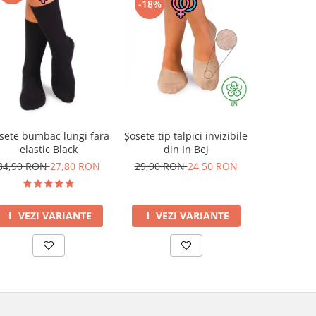
-18%
-10%
Șosete tip talpici invizibile
Șosete pe
sete bumbac lungi fara
din In Bej
din Lână 
elastic Black
Capricorn
29,90 RON
24,50 RON
69,00 R
34,90 RON
27,80 RON
VEZI VARIANTE
VEZI
VEZI VARIANTE