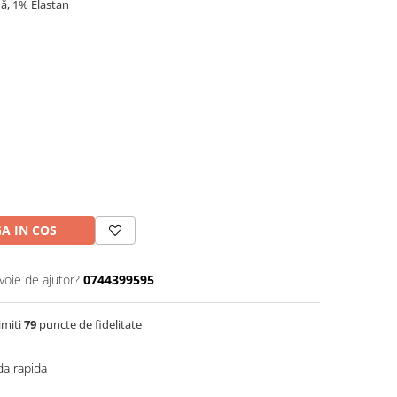
ă, 1% Elastan
A IN COS
voie de ajutor?
0744399595
imiti
79
puncte de fidelitate
a rapida