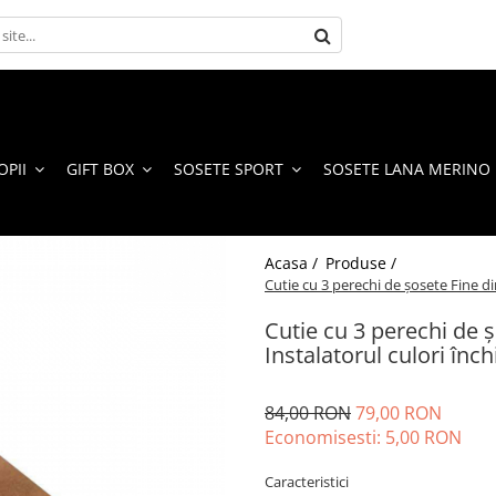
OPII
GIFT BOX
SOSETE SPORT
SOSETE LANA MERINO
Acasa /
Produse /
Cutie cu 3 perechi de șosete Fine d
Cutie cu 3 perechi de 
Instalatorul culori înch
84,00 RON
79,00 RON
Economisesti:
5,00
RON
Caracteristici