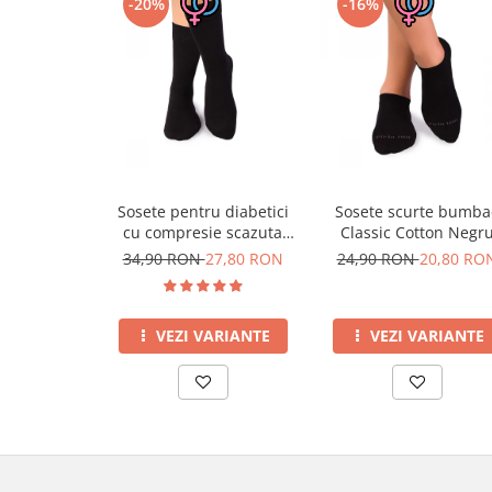
-20%
-16%
Sosete pentru diabetici
Sosete scurte bumba
cu compresie scazuta
Classic Cotton Negr
Negru
34,90 RON
27,80 RON
24,90 RON
20,80 RO
VEZI VARIANTE
VEZI VARIANTE