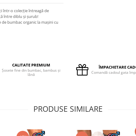
i într-o colecție întreagă de
ă între diblu și șurub!
ine de bumbac organic la mașini cu
CALITATE PREMIUM
ÎMPACHETARE CA
Șosete fine din bumbac, bambus și
Comandă cadoul gata împ
lână
PRODUSE SIMILARE