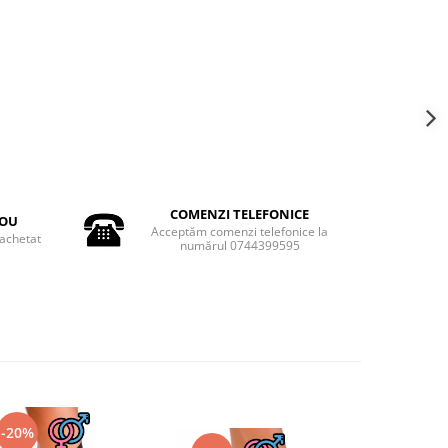
COMENZI TELEFONICE
DOU
Acceptăm comenzi telefonice la
achetat
numărul 0744399595
-20%