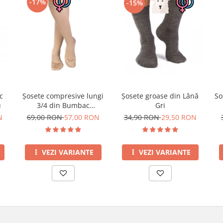
-17%
-15%
c
Șosete compresive lungi
Șosete groase din Lână
So
u
3/4 din Bumbac
Gri
Mercerizat Bej
N
69,00 RON
57,00 RON
34,90 RON
29,50 RON
VEZI VARIANTE
VEZI VARIANTE