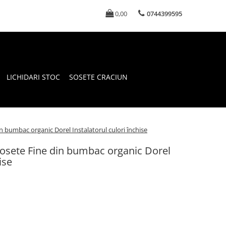
0,00
0744399595
LICHIDARI STOC
SOSETE CRACIUN
in bumbac organic Dorel Instalatorul culori închise
șosete Fine din bumbac organic Dorel
ise