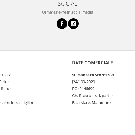
SOCIAL
Urmareste-ne in social media
DATE COMERCIALE
 Plata
SC Hantaro Stores SRL
Retur
J24/109/2020
e Retur
RO42146690
Gh. Bilascu nr. 4, parter
a online a litigiilor
Baia Mare, Maramures