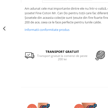
Merino Fine
Sosete medicinale
Merino Warm
Am adunat cele mai importante dintre ele nu într-o valiză, c
Merino Etno
Sosete termice
șosete! Fine Coton Mr. Can Do pentru toții care fac diferenț
Șosetele din aceasta colecție sunt țesute din fire foarte f
Cutie Cadou Merino
200 de ace, ceea ce le face perfecte pentru lunile calde.
Drumetie
Informatii conformitate produs
Sosete sport
Sosete medicinale
Sosete termice
TRANSPORT GRATUIT
Transport gratuit la comenzi de peste
200 lei