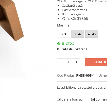
78% Bumbac organic, 21% Poliamid
Cusătură plată
Elastic confortabil
Bumbac organic
Vărf și călcâi întărit
Marime
:
35-38
39-42
43-46
IN STOC
Durata de livrare:
1
ADAUG
Cod Produs:
PH38-005-1
Ai ne
La achizitionarea acestui produs pr
Cere informatii
Comand