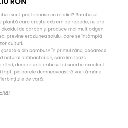
,10
RON
bambus sunt prietenoase cu mediul? Bambusul
de plantă care crește extrem de repede, nu are
 dioxidul de carbon și produce mai mult oxigen
, previne eroziunea solului, care se întâmplă
tor culturi.
ă șosetele din bambus? În primul rând, deoarece
d natural antibacterian, care limitează
ilea rând, deoarece bambusul absoarbe excelent
i fapt, picioarele dumneavoastră vor rămâne
ierbinți zile de vară.
cită!