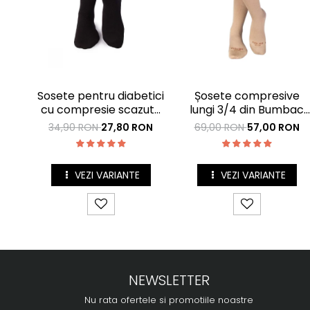
Sosete pentru diabetici
Șosete compresive
cu compresie scazuta
lungi 3/4 din Bumbac
Negru
Mercerizat Bej
34,90 RON
27,80 RON
69,00 RON
57,00 RON
VEZI VARIANTE
VEZI VARIANTE
NEWSLETTER
Nu rata ofertele si promotiile noastre