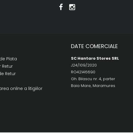
DATE COMERCIALE
SC Hantaro Stores SRL
de Plata
J24/109/2020
 Retur
RO42146690
de Retur
Gh. Bilascu nr. 4, parter
Baia Mare, Maramures
rea online a litigiilor