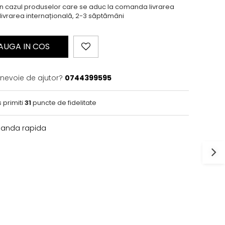
În cazul produselor care se aduc la comanda livrarea
 livrarea internațională, 2-3 săptămâni
AUGA IN COS
 nevoie de ajutor?
0744399595
 primiti
31
puncte de fidelitate
nda rapida