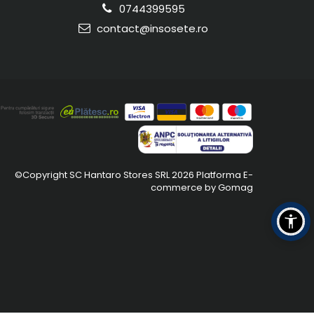
0744399595
contact@insosete.ro
©Copyright SC Hantaro Stores SRL 2026
Platforma E-
commerce by Gomag