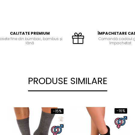
CALITATE PREMIUM
ÎMPACHETARE CA
osete fine din bumbac, bambus și
Comandă cadoul 
lână
împachetat
PRODUSE SIMILARE
-16%
-15%