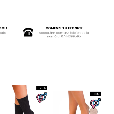
DOU
COMENZI TELEFONICE
gata
Acceptăm comenzi telefonice la
numărul 0744399595
-20%
-18%