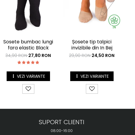
S
Sosete bumbac lungi
Șosete tip talpici
t
fara elastic Black
invizibile din In Bej
H
34,90 RON
27,80 RON
29,90 RON
24,50 RON
VEZI VARIANTE
VEZI VARIANTE
SUPORT CLIENTI
08:00-16:00