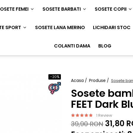
OSETE FEMEI
SOSETE BARBATI
SOSETE COPII
TE SPORT
SOSETE LANA MERINO
LICHIDARI STOC
COLANTI DAMA
BLOG
-20%
Acasa /
Produse /
Sosete bam
Sosete bam
FEET Dark Bl
1 Review
31,80 
39,90 RON