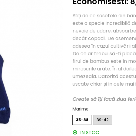
Economisesti:
8
Știți de ce șosetele din 
este o specie incredibilă 
nevoie de udare, absoarbe
decât copacii. De asemenea
adesea în cazul cultivării al
De ce ar trebui să-ți plac
firul de bambus este în mo
mirosurile urâte. În al do
umezeala. Datorită acestu
uscate chiar și în cele mai f
Create să îți facă ziua feri
Marime
:
35-38
39-42
IN STOC