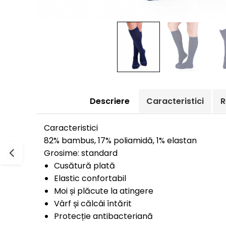
Cutie Cadou Merino
Drumetie
Sosete sport
Sosete medicinale
Sosete termice
Descriere
Caracteristici
R
Caracteristici
82% bambus, 17% poliamidă, 1% elastan
Grosime: standard
Cusătură plată
Elastic confortabil
Moi și plăcute la atingere
Vârf și călcâi întărit
Protecție antibacteriană