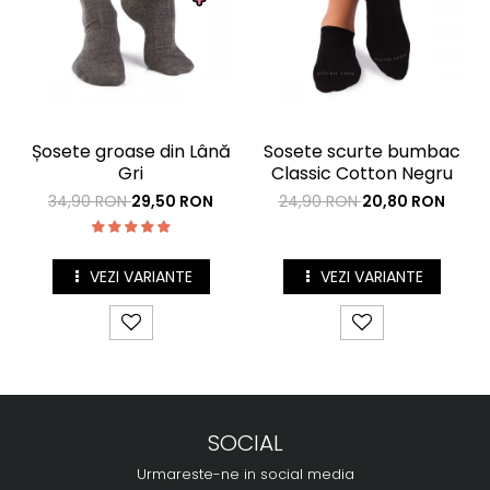
Sosete scurte bumbac
Șosete groase din Lână
Classic Cotton Negru
Gri
24,90 RON
20,80 RON
34,90 RON
29,50 RON
VEZI VARIANTE
VEZI VARIANTE
SOCIAL
Urmareste-ne in social media