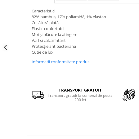
Merino Fine
Sosete medicinale
Merino Warm
Caracteristici
Merino Etno
Sosete termice
82% bambus, 17% poliamidă, 1% elastan
Cusătură plată
Cutie Cadou Merino
Elastic confortabil
Drumetie
Moi și plăcute la atingere
Sosete sport
Vârf și călcâi întărit
Protecție antibacteriană
Sosete medicinale
Cutie de lux
Sosete termice
Informatii conformitate produs
TRANSPORT GRATUIT
Transport gratuit la comenzi de peste
200 lei