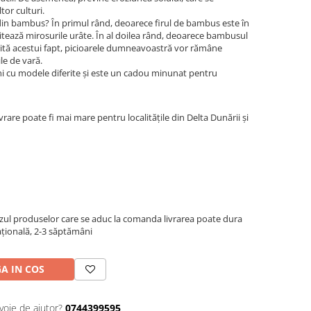
tor culturi.
e din bambus? În primul rând, deoarece firul de bambus este în
itează mirosurile urâte. În al doilea rând, deoarece bambusul
ită acestui fapt, picioarele dumneavoastră vor rămâne
ile de vară.
hi cu modele diferite și este un cadou minunat pentru
rare poate fi mai mare pentru localitățile din Delta Dunării și
azul produselor care se aduc la comanda livrarea poate dura
națională, 2-3 săptămâni
A IN COS
voie de ajutor?
0744399595