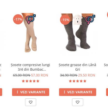
-17%
-15%
c
Șosete compresive lungi
Șosete groase din Lână
So
u
3/4 din Bumbac
Gri
Mercerizat Bej
N
69,00 RON
57,00 RON
34,90 RON
29,50 RON
VEZI VARIANTE
VEZI VARIANTE