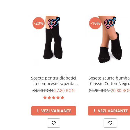
-20%
-16%
Sosete pentru diabetici
Sosete scurte bumba
cu compresie scazuta
Classic Cotton Negr
Negru
34,90 RON
27,80 RON
24,90 RON
20,80 RO
VEZI VARIANTE
VEZI VARIANTE