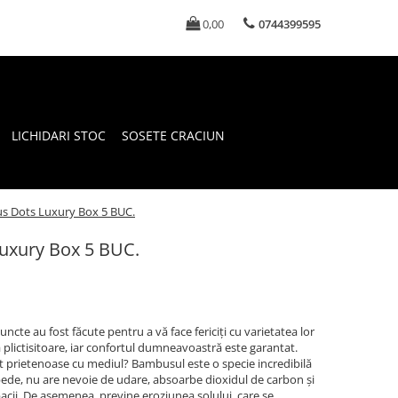
0,00
0744399595
LICHIDARI STOC
SOSETE CRACIUN
s Dots Luxury Box 5 BUC.
uxury Box 5 BUC.
cte au fost făcute pentru a vă face fericiți cu varietatea lor
 plictisitoare, iar confortul dumneavoastră este garantat.
t prietenoase cu mediul? Bambusul este o specie incredibilă
pede, nu are nevoie de udare, absoarbe dioxidul de carbon și
cii. De asemenea, previne eroziunea solului, care se