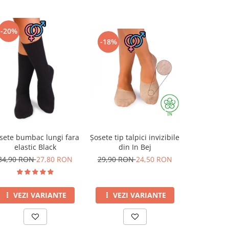
-20%
-18%
-10%
Șosete tip talpici invizibile
Șosete pe
sete bumbac lungi fara
din In Bej
din Lână 
elastic Black
Capricorn
29,90 RON
24,50 RON
69,00 R
34,90 RON
27,80 RON
VEZI VARIANTE
VEZI
VEZI VARIANTE