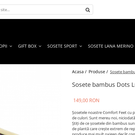
OPII
GIFT BOX
SOSETE SPORT
SOSETE LANA MERINO
Acasa /
Produse /
Sosete bambu
Sosete bambus Dots L
149,00 RON
Șosetele noastre Comfort Feet cu pun
de culori. Sunt mereu noi, niciodată
Știți de ce șosetele din bambus sun
de plantă care crește extrem de re
produce mai mult oxigen decât copa