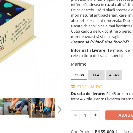
întâmplă adesea în cazul cultivării al
De ce ar trebui să-ți placă șosetel
mod natural antibacterian, care lim
absoarbe excelent umezeala. Dator
uscate chiar și în cele mai fierbinți z
Cutia cadou de lux conține 5 perec
dumneavoastră și cei dragi.
Create să îți facă ziua fericită!
Informatii Livrare:
Termenul de liv
cele cu timp de tranzit special.
Marime
:
35-38
39-42
43-46
STOC LIMITAT
Durata de livrare:
24-48 ore. În c
intre 4-7 zile. Pentru livrarea inter
ADAUG
Cod Produs:
PH55-000-1
Ai ne