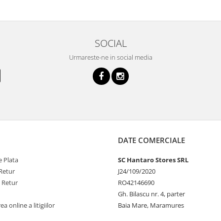
SOCIAL
Urmareste-ne in social media
DATE COMERCIALE
 Plata
SC Hantaro Stores SRL
Retur
J24/109/2020
e Retur
RO42146690
Gh. Bilascu nr. 4, parter
a online a litigiilor
Baia Mare, Maramures