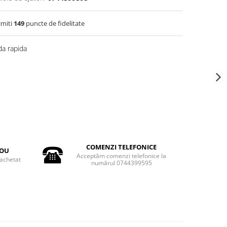
imiti
149
puncte de fidelitate
a rapida
COMENZI TELEFONICE
DOU
Acceptăm comenzi telefonice la
achetat
numărul 0744399595