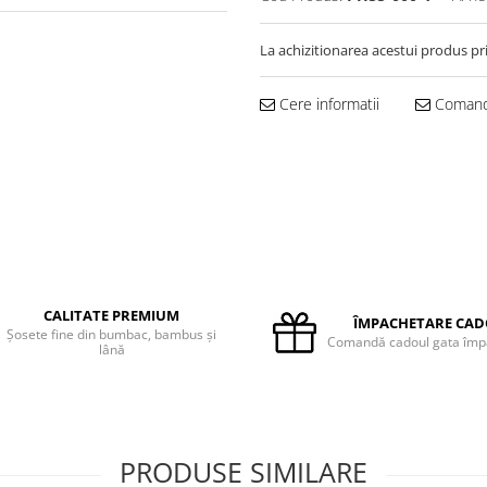
La achizitionarea acestui produs pr
Cere informatii
Comand
CALITATE PREMIUM
ÎMPACHETARE CA
Șosete fine din bumbac, bambus și
Comandă cadoul gata împ
lână
PRODUSE SIMILARE