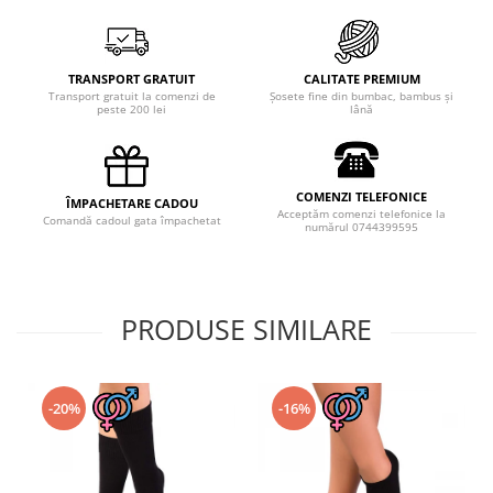
TRANSPORT GRATUIT
CALITATE PREMIUM
Transport gratuit la comenzi de
Șosete fine din bumbac, bambus și
peste 200 lei
lână
COMENZI TELEFONICE
ÎMPACHETARE CADOU
Acceptăm comenzi telefonice la
Comandă cadoul gata împachetat
numărul 0744399595
PRODUSE SIMILARE
-20%
-16%