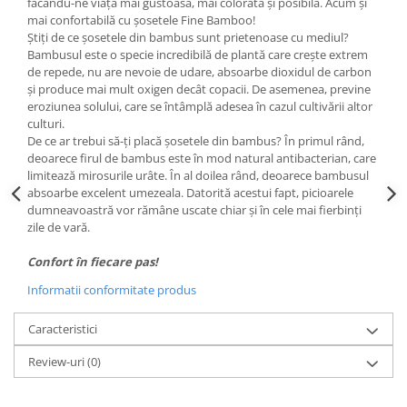
făcându-ne viața mai gustoasă, mai colorată și posibilă. Acum și
mai confortabilă cu șosetele Fine Bamboo!
Știți de ce șosetele din bambus sunt prietenoase cu mediul?
Bambusul este o specie incredibilă de plantă care crește extrem
de repede, nu are nevoie de udare, absoarbe dioxidul de carbon
și produce mai mult oxigen decât copacii. De asemenea, previne
eroziunea solului, care se întâmplă adesea în cazul cultivării altor
culturi.
De ce ar trebui să-ți placă șosetele din bambus? În primul rând,
deoarece firul de bambus este în mod natural antibacterian, care
limitează mirosurile urâte. În al doilea rând, deoarece bambusul
absoarbe excelent umezeala. Datorită acestui fapt, picioarele
dumneavoastră vor rămâne uscate chiar și în cele mai fierbinți
zile de vară.
Confort în fiecare pas!
Informatii conformitate produs
Caracteristici
Review-uri
(0)