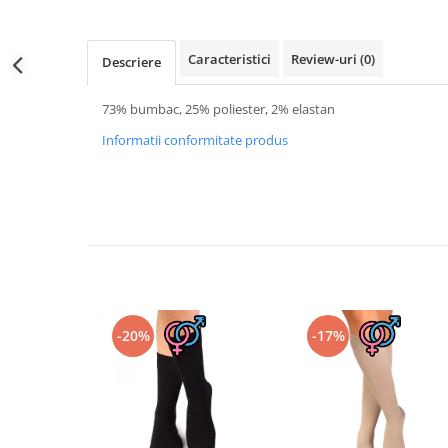
Merino Fine
Sosete medicinale
Merino Warm
Merino Etno
Sosete termice
Caracteristici
Review-uri
(0)
Descriere
Cutie Cadou Merino
Drumetie
73% bumbac, 25% poliester, 2% elastan
Sosete sport
Informatii conformitate produs
Sosete medicinale
Sosete termice
-20%
-17%