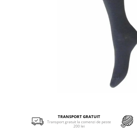
Sosete scurte femei
Sosete clasice barbati
Sosete casual femei
Sosete lana merino
Sosete clasice femei
Merino Presents
Dresuri si ciorapi dama
Merino Snow
Merino Fine
Ciorapi clasici subtiri
Merino Warm
Ciorapi clasici grosi
Merino Etno
Ciorapi pentru gravide
Cutie Cadou Merino
Ciorapi mireasa
Drumetie
Ciorapi cu model
Sosete sport
Ciorapi cu banda adeziva
Ciorapi compresivi si modelatori
Sosete Drumetie
Ciorapi colorati
Sosete Alergare
Sosete poliamida
Sosete de Compresie
Sosete lana merino
Sosete Tenis
TRANSPORT GRATUIT
Sosete Ciclism
Merino Presents
Transport gratuit la comenzi de peste
200 lei
Sosete Schi
Merino Snow
Sosete Fotbal