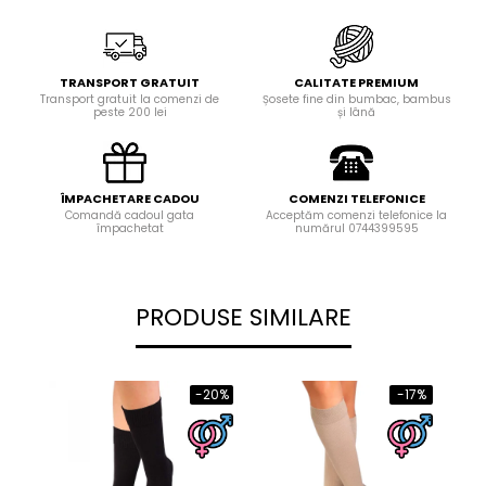
TRANSPORT GRATUIT
CALITATE PREMIUM
Transport gratuit la comenzi de
Șosete fine din bumbac, bambus
peste 200 lei
și lână
ÎMPACHETARE CADOU
COMENZI TELEFONICE
Comandă cadoul gata
Acceptăm comenzi telefonice la
împachetat
numărul 0744399595
PRODUSE SIMILARE
-20%
-17%