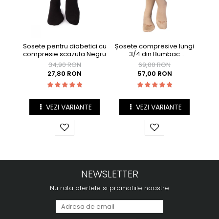
Sosete pentru diabetici cu
Șosete compresive lungi
Șos
compresie scazuta Negru
3/4 din Bumbac
Mercerizat Bej
34,90 RON
69,00 RON
27,80 RON
57,00 RON
VEZI VARIANTE
VEZI VARIANTE
NEWSLETTER
Nu rata ofertele si promotiile noastre