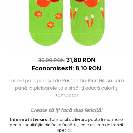
Sosete casual femei
Sosete lana merino
Sosete clasice femei
Merino Presents
Dresuri si ciorapi dama
Merino Snow
Merino Fine
Ciorapi clasici subtiri
Merino Warm
Ciorapi clasici grosi
Merino Etno
Ciorapi pentru gravide
Cutie Cadou Merino
Ciorapi mireasa
Drumetie
Ciorapi cu model
31,80 RON
39,90 RON
Sosete sport
Ciorapi cu banda adeziva
Economisesti:
8,10
RON
Ciorapi compresivi si modelatori
Sosete Drumetie
Ciorapi colorati
Sosete Alergare
Lasă-l pe Iepurașul de Paște al lui Pirin Hill să sară
Sosete poliamida
Sosete de Compresie
până la picioarele tale și să-ți aducă culori și
Sosete lana merino
Sosete Tenis
zâmbete!
Sosete Ciclism
Merino Presents
Sosete Schi
Merino Snow
Create să îți facă ziua fericită!
Sosete Fotbal
Merino Fine
Informatii Livrare:
Termenul de livrare poate fi mai mare
Sosete medicinale
Merino Warm
pentru localitățile din Delta Dunării și cele cu timp de tranzit
Merino Etno
Sosete termice
special.