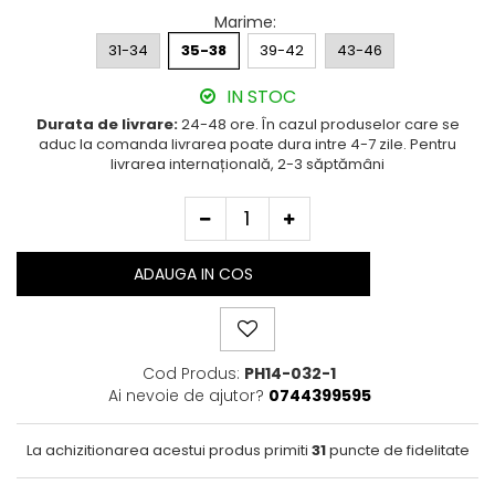
Cutie Cadou Merino
Marime
:
Drumetie
31-34
35-38
39-42
43-46
Sosete sport
IN STOC
Sosete medicinale
Durata de livrare:
24-48 ore. În cazul produselor care se
Sosete termice
aduc la comanda livrarea poate dura intre 4-7 zile. Pentru
livrarea internațională, 2-3 săptămâni
ADAUGA IN COS
Cod Produs:
PH14-032-1
Ai nevoie de ajutor?
0744399595
La achizitionarea acestui produs primiti
31
puncte de fidelitate