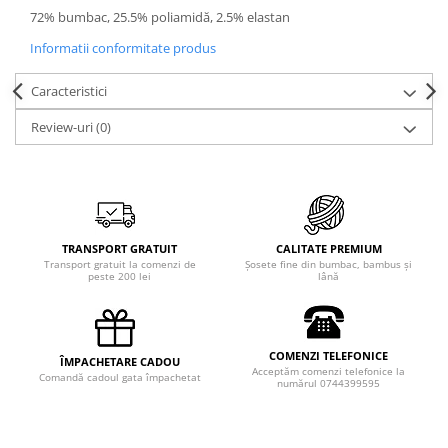
72% bumbac, 25.5% poliamidă, 2.5% elastan
Informatii conformitate produs
Caracteristici
Review-uri
(0)
TRANSPORT GRATUIT
CALITATE PREMIUM
Transport gratuit la comenzi de
Șosete fine din bumbac, bambus și
peste 200 lei
lână
COMENZI TELEFONICE
ÎMPACHETARE CADOU
Acceptăm comenzi telefonice la
Comandă cadoul gata împachetat
numărul 0744399595