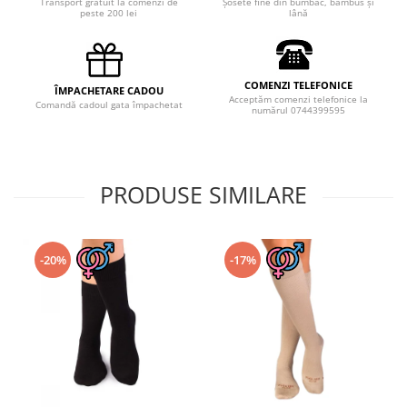
Transport gratuit la comenzi de
Șosete fine din bumbac, bambus și
peste 200 lei
lână
COMENZI TELEFONICE
ÎMPACHETARE CADOU
Acceptăm comenzi telefonice la
Comandă cadoul gata împachetat
numărul 0744399595
PRODUSE SIMILARE
-20%
-17%