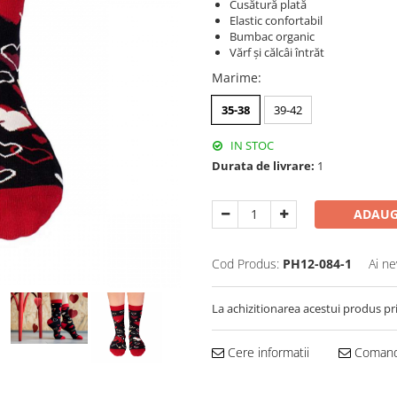
Cusătură plată
Elastic confortabil
Bumbac organic
Vărf și călcâi întrăt
Marime
:
35-38
39-42
IN STOC
Durata de livrare:
1
ADAUG
Cod Produs:
PH12-084-1
Ai ne
La achizitionarea acestui produs pr
Cere informatii
Comand