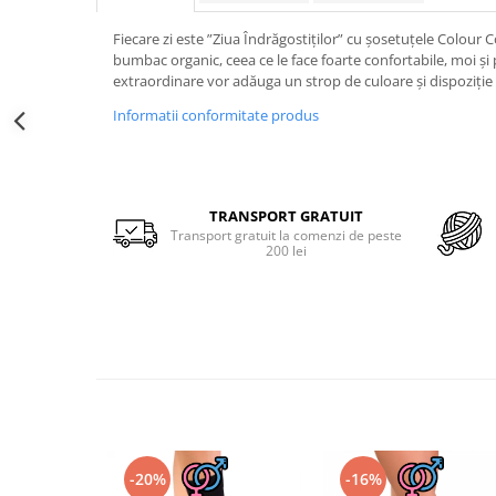
Merino Fine
Sosete medicinale
Merino Warm
Fiecare zi este ”Ziua Îndrăgostiților” cu șosetuțele Colour
Merino Etno
Sosete termice
bumbac organic, ceea ce le face foarte confortabile, moi și 
extraordinare vor adăuga un strop de culoare și dispoziție 
Cutie Cadou Merino
Drumetie
Informatii conformitate produs
Sosete sport
Sosete medicinale
Sosete termice
TRANSPORT GRATUIT
Transport gratuit la comenzi de peste
200 lei
-20%
-16%