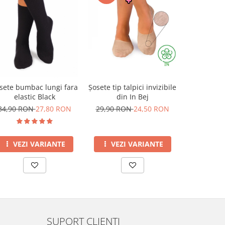
-10%
Șosete tip talpici invizibile
Șosete pe
sete bumbac lungi fara
din In Bej
din Lână 
elastic Black
Capricorn
29,90 RON
24,50 RON
69,00 R
34,90 RON
27,80 RON
VEZI VARIANTE
VEZI
VEZI VARIANTE
SUPORT CLIENTI