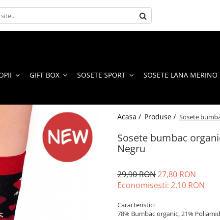
OPII
GIFT BOX
SOSETE SPORT
SOSETE LANA MERINO
Acasa /
Produse /
Sosete bumba
Sosete bumbac organi
Negru
29,90 RON
27,80 RON
Economisesti:
2,10
RON
Caracteristici
78% Bumbac organic, 21% Poliamid