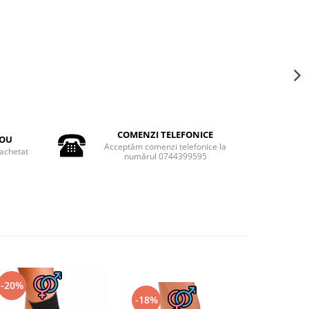
COMENZI TELEFONICE
DOU
Acceptăm comenzi telefonice la
achetat
numărul 0744399595
-20%
-18%