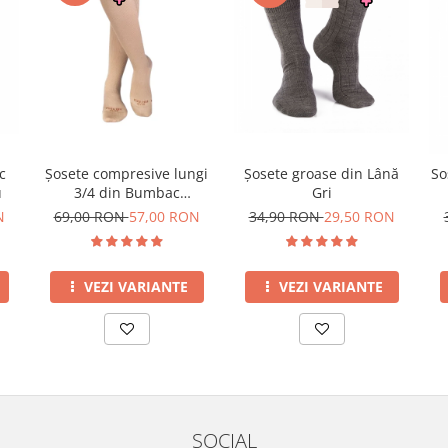
c
Șosete compresive lungi
Șosete groase din Lână
So
u
3/4 din Bumbac
Gri
Mercerizat Bej
N
69,00 RON
57,00 RON
34,90 RON
29,50 RON
VEZI VARIANTE
VEZI VARIANTE
SOCIAL