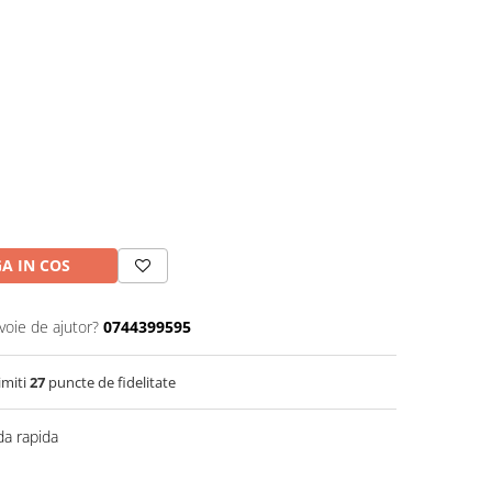
A IN COS
voie de ajutor?
0744399595
imiti
27
puncte de fidelitate
a rapida