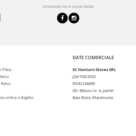
Urmareste-ne in social media
DATE COMERCIALE
 Plata
SC Hantaro Stores SRL
Retur
J24/109/2020
e Retur
RO42146690
Gh. Bilascu nr. 4, parter
a online a litigiilor
Baia Mare, Maramures