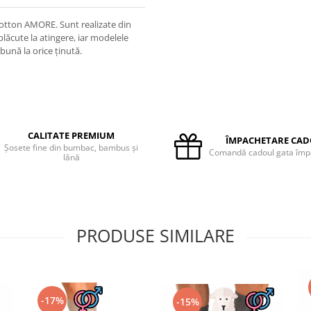
 Cotton AMORE. Sunt realizate din
plăcute la atingere, iar modelele
bună la orice ținută.
CALITATE PREMIUM
ÎMPACHETARE CA
Șosete fine din bumbac, bambus și
Comandă cadoul gata împ
lână
PRODUSE SIMILARE
-17%
-15%