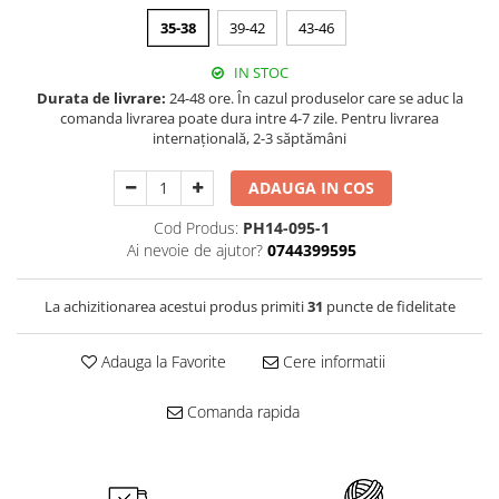
Merino Fine
Sosete medicinale
35-38
39-42
43-46
Merino Warm
Merino Etno
Sosete termice
IN STOC
Cutie Cadou Merino
Durata de livrare:
24-48 ore. În cazul produselor care se aduc la
Drumetie
comanda livrarea poate dura intre 4-7 zile. Pentru livrarea
internațională, 2-3 săptămâni
Sosete sport
Sosete medicinale
ADAUGA IN COS
Sosete termice
Cod Produs:
PH14-095-1
Ai nevoie de ajutor?
0744399595
La achizitionarea acestui produs primiti
31
puncte de fidelitate
Adauga la Favorite
Cere informatii
Comanda rapida