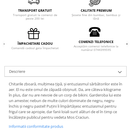
TRANSPORT GRATUIT
CALITATE PREMIUM
Transport gratuit la comenzi de
Șosete fine din bumbac, bambus și
peste 200 lei
lână
COMENZI TELEFONICE
ÎMPACHETARE CADOU
Acceptăm comenzi telefonice la
Comandă cadoul gata împachetat
numărul 0744399595
Descriere
Chitarile zboară, mulțimea țipă, și entuziasmul sărbătorilor este în
aer. El nu este omul de zăpadă obișnuit. Da, are câteva kilograme
în plus, dar nu are nevoie de un corp de bikini. Garderoba lui este
un amestec nebun de multe culori dominate de negru, negru
închis și negru pastel! Puțini îi împărtășesc entuziasmul pentru
frigul care se apropie, dar fanii loiali sunt alături de el în timp ce
încălzește publicul pentru vedeta Mos Craciun.
Informatii conformitate produs