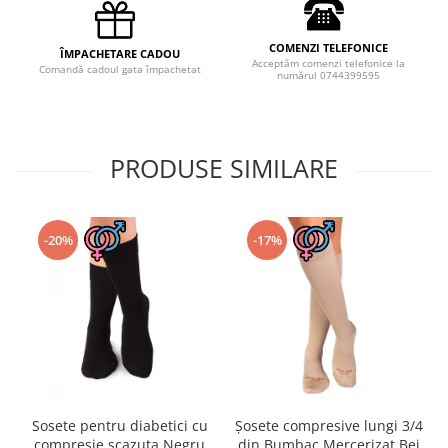
COMENZI TELEFONICE
ÎMPACHETARE CADOU
Acceptăm comenzi telefonice la
Comandă cadoul gata împachetat
numărul 0744399595
PRODUSE SIMILARE
-20%
-17%
Sosete pentru diabetici cu
Șosete compresive lungi 3/4
compresie scazuta Negru
din Bumbac Mercerizat Bej