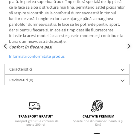
plată. În partea superioară au o împletitură specială de tip plasă
ce le face să aibă o structură mai fină, permițând astfel picioarelor
să respire și contribuie la confortul dumneavoastră în timpul
lunilor de vară. Lungimea lor, care ajunge până la marginea
pantofilor dumneavoastră, le face să fie potrivite pentru sport,
dar și pentru fiecare zi. În același timp detaliile fluorescente
folosite la acest model fac aceste șosete moderne și contribuie la
buna dumneavoastră dispoziție.
Confort în fiecare pas!
Informatii conformitate produs
Caracteristici
Review-uri
(0)
TRANSPORT GRATUIT
CALITATE PREMIUM
Transport gratuit la comenzi de
Șosete fine din bumbac, bambus și
peste 200 lei
lână