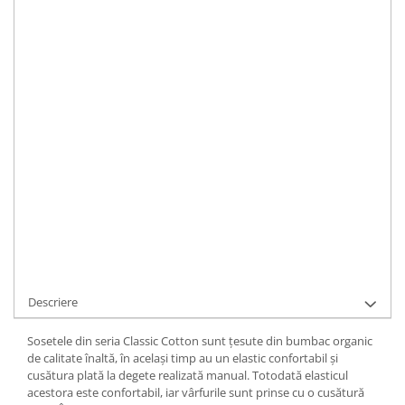
Merino Fine
35-38
39-42
43-46
Sosete medicinale
Merino Warm
IN STOC
Merino Etno
Sosete termice
Durata de livrare:
1
Cutie Cadou Merino
Drumetie
ADAUGA IN COS
Sosete sport
Cod Produs:
PH02-117-1
Sosete medicinale
Ai nevoie de ajutor?
0744399595
Sosete termice
La achizitionarea acestui produs primiti
20
puncte de fidelitate
Cere informatii
Comanda rapida
Descriere
Sosetele din seria Classic Cotton sunt țesute din bumbac organic
de calitate înaltă, în același timp au un elastic confortabil și
cusătura plată la degete realizată manual. Totodată elasticul
acestora este confortabil, iar vârfurile sunt prinse cu o cusătură