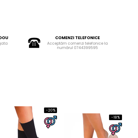
DOU
COMENZI TELEFONICE
gata
Acceptăm comenzi telefonice la
numărul 0744399595
-20%
-18%