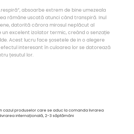
e „respiră”, absoarbe extrem de bine umezeala
ielea rămâne uscată atunci când transpiră. Inul
iene, datorită cărora mirosul neplăcut al
e un excelent izolator termic, creând o senzație
lde. Acest lucru face șosetele de in o alegere
 efectul interesant în culoarea lor se datorează
tru țesutul lor.
În cazul produselor care se aduc la comanda livrarea
 livrarea internațională, 2-3 săptămâni