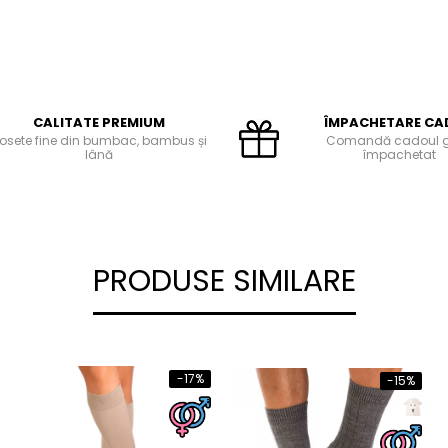
CALITATE PREMIUM
ÎMPACHETARE CA
osete fine din bumbac, bambus și
Comandă cadoul 
lână
împachetat
PRODUSE SIMILARE
-17%
-15%