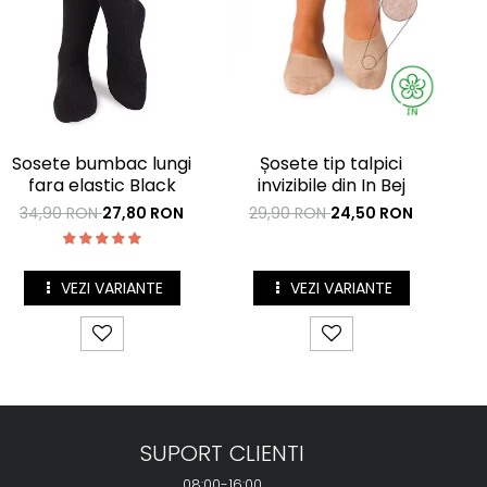
Șos
Sosete bumbac lungi
Șosete tip talpici
di
fara elastic Black
invizibile din In Bej
Ca
6
34,90 RON
27,80 RON
29,90 RON
24,50 RON
VEZI VARIANTE
VEZI VARIANTE
SUPORT CLIENTI
08:00-16:00