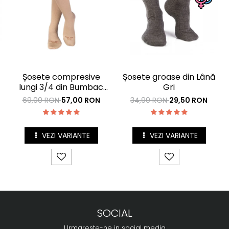
Șosete compresive
Șosete groase din Lână
lungi 3/4 din Bumbac
Gri
Mercerizat Bej
69,00 RON
57,00 RON
34,90 RON
29,50 RON
VEZI VARIANTE
VEZI VARIANTE
SOCIAL
Urmareste-ne in social media