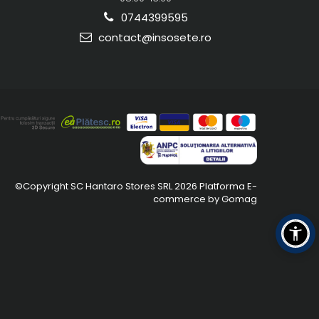
0744399595
contact@insosete.ro
©Copyright SC Hantaro Stores SRL 2026
Platforma E-
commerce by Gomag