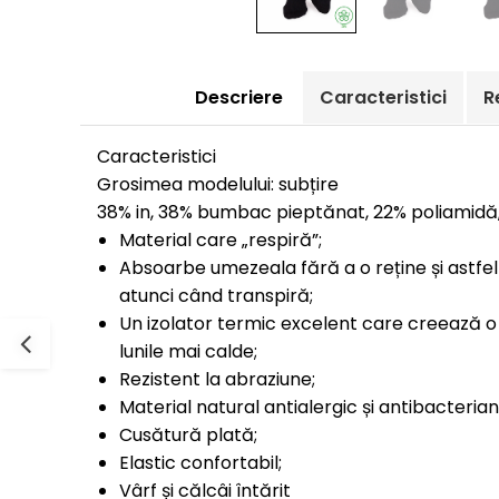
Cutie Cadou Merino
Drumetie
Sosete sport
Descriere
Caracteristici
R
Sosete medicinale
Sosete termice
Caracteristici
Grosimea modelului: subțire
38% in, 38% bumbac pieptănat, 22% poliamidă,
Material care „respiră”;
Absoarbe umezeala fără a o reține și astfe
atunci când transpiră;
Un izolator termic excelent care creează o
lunile mai calde;
Rezistent la abraziune;
Material natural antialergic și antibacterian
Cusătură plată;
Elastic confortabil;
Vârf și călcâi întărit