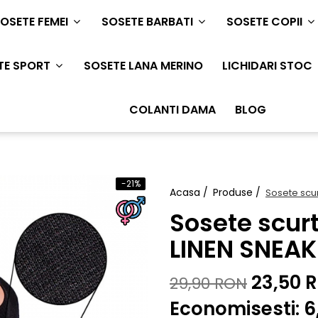
OSETE FEMEI
SOSETE BARBATI
SOSETE COPII
TE SPORT
SOSETE LANA MERINO
LICHIDARI STOC
COLANTI DAMA
BLOG
-21%
Acasa /
Produse /
Sosete scu
Sosete scur
LINEN SNEA
23,50 
29,90 RON
Economisesti:
6