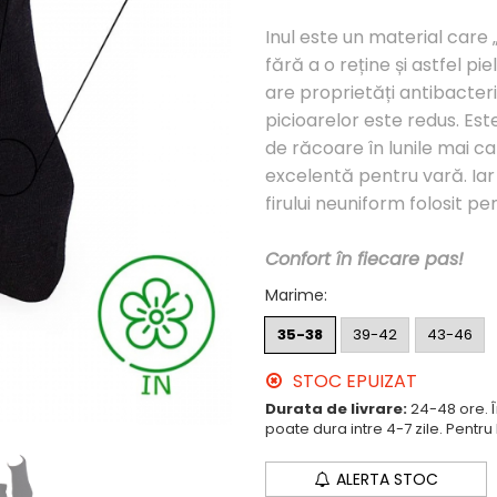
Inul este un material car
fără a o reține și astfel p
are proprietăți antibacter
picioarelor este redus. Est
de răcoare în lunile mai ca
excelentă pentru vară. Iar
firului neuniform folosit pen
Confort în fiecare pas!
Marime
:
35-38
39-42
43-46
STOC EPUIZAT
Durata de livrare:
24-48 ore. 
poate dura intre 4-7 zile. Pentru
ALERTA STOC