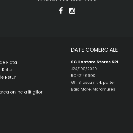
DATE COMERCIALE
SC Hantaro Stores SRL
de Plata
J24/109/2020
 Retur
RO42146690
de Retur
Gh. Bilascu nr. 4, parter
Baia Mare, Maramures
rea online a litigiilor