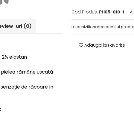
Cod Produs:
PH09-010-1
A
eview-uri
(0)
La achizitionarea acestui produs
Adauga la Favorite
 2% elastan
l pielea rămâne uscată
 senzație de răcoare în
;