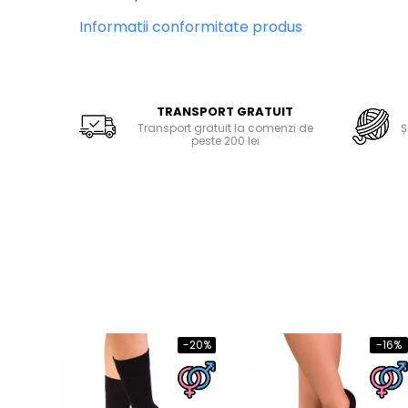
Informatii conformitate produs
TRANSPORT GRATUIT
Transport gratuit la comenzi de
Ș
peste 200 lei
-20%
-16%