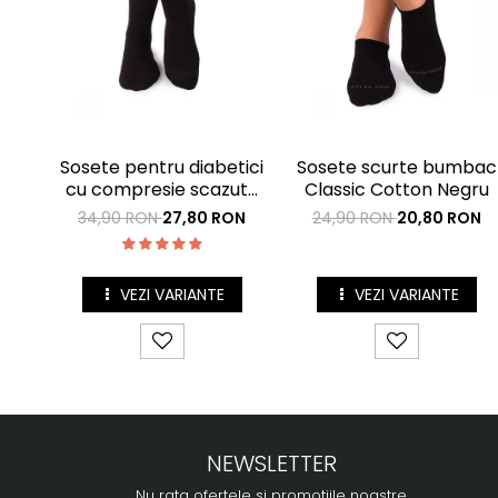
Sosete pentru diabetici
Sosete scurte bumbac
cu compresie scazuta
Classic Cotton Negru
Negru
34,90 RON
27,80 RON
24,90 RON
20,80 RON
VEZI VARIANTE
VEZI VARIANTE
NEWSLETTER
Nu rata ofertele si promotiile noastre