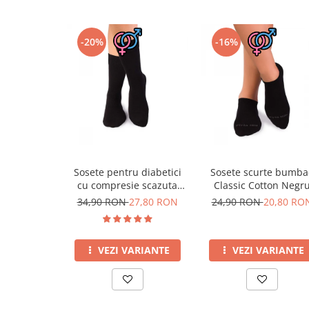
-20%
-16%
Sosete pentru diabetici
Sosete scurte bumba
cu compresie scazuta
Classic Cotton Negr
Negru
34,90 RON
27,80 RON
24,90 RON
20,80 RO
VEZI VARIANTE
VEZI VARIANTE