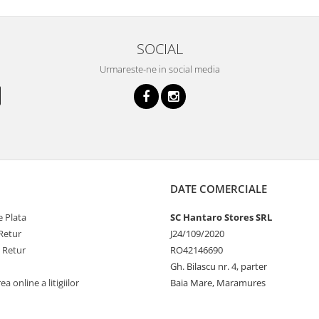
SOCIAL
Urmareste-ne in social media
DATE COMERCIALE
 Plata
SC Hantaro Stores SRL
Retur
J24/109/2020
e Retur
RO42146690
Gh. Bilascu nr. 4, parter
a online a litigiilor
Baia Mare, Maramures