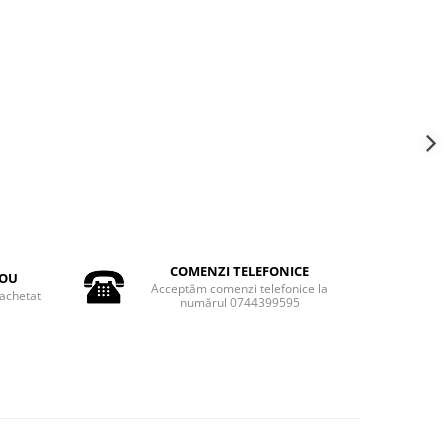
COMENZI TELEFONICE
DOU
Acceptăm comenzi telefonice la
achetat
numărul 0744399595