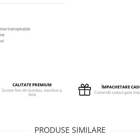
rea transpirației
are
lui
CALITATE PREMIUM
ÎMPACHETARE CA
Șosete fine din bumbac, bambus și
Comandă cadoul gata împ
lână
PRODUSE SIMILARE