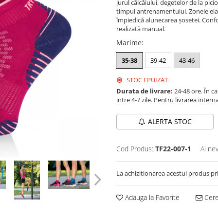
jurul călcâiului, degetelor de la pici
timpul antrenamentului. Zonele elast
împiedică alunecarea șosetei. Confo
realizată manual.
Marime
:
35-38
39-42
43-46
STOC EPUIZAT
Durata de livrare:
24-48 ore. În c
intre 4-7 zile. Pentru livrarea inter
ALERTA STOC
Cod Produs:
TF22-007-1
Ai ne
La achizitionarea acestui produs pr
Adauga la Favorite
Cere 