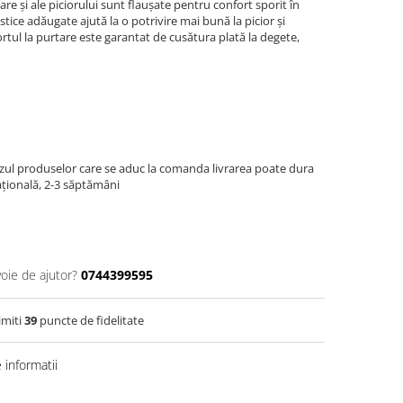
oare și ale piciorului sunt flaușate pentru confort sporit în
ice adăugate ajută la o potrivire mai bună la picior și
rtul la purtare este garantat de cusătura plată la degete,
azul produselor care se aduc la comanda livrarea poate dura
națională, 2-3 săptămâni
voie de ajutor?
0744399595
imiti
39
puncte de fidelitate
informatii