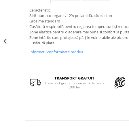
Merino Fine
Sosete medicinale
Merino Warm
Caracteristici
Merino Etno
Sosete termice
84% bumbac organic, 12% poliamidă, 4% elastan
Grosime standard
Cutie Cadou Merino
Cusătură respirabilă pentru reglarea temperaturii și reduce
Drumetie
Zone elastice pentru o aderare mai bună și confort la purt
Sosete sport
Zone întărite care protejează părțile vulnerabile ale picioru
Cusătură plată
Sosete medicinale
Informatii conformitate produs
Sosete termice
TRANSPORT GRATUIT
Transport gratuit la comenzi de peste
200 lei