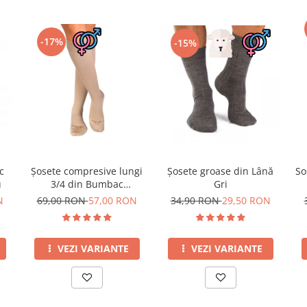
-17%
-15%
c
Șosete compresive lungi
Șosete groase din Lână
So
u
3/4 din Bumbac
Gri
Mercerizat Bej
N
69,00 RON
57,00 RON
34,90 RON
29,50 RON
VEZI VARIANTE
VEZI VARIANTE