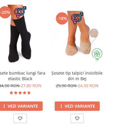
-20%
-18%
-10%
Șosete tip talpici invizibile
Șosete pe
sete bumbac lungi fara
din In Bej
din Lână 
elastic Black
Capricorn
29,90 RON
24,50 RON
69,00 R
34,90 RON
27,80 RON
VEZI VARIANTE
VEZI
VEZI VARIANTE