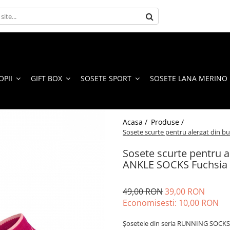
OPII
GIFT BOX
SOSETE SPORT
SOSETE LANA MERINO
Acasa /
Produse /
Sosete scurte pentru alergat din
Sosete scurte pentru
ANKLE SOCKS Fuchsia
49,00 RON
39,00 RON
Economisesti:
10,00
RON
Șosetele din seria RUNNING SOCKS 