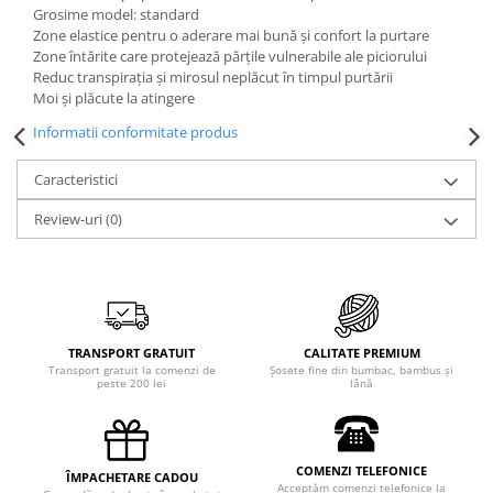
Grosime model: standard
Zone elastice pentru o aderare mai bună și confort la purtare
Zone întărite care protejează părțile vulnerabile ale piciorului
Reduc transpirația și mirosul neplăcut în timpul purtării
Moi și plăcute la atingere
Informatii conformitate produs
Caracteristici
Review-uri
(0)
TRANSPORT GRATUIT
CALITATE PREMIUM
Transport gratuit la comenzi de
Șosete fine din bumbac, bambus și
peste 200 lei
lână
COMENZI TELEFONICE
ÎMPACHETARE CADOU
Acceptăm comenzi telefonice la