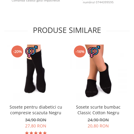
Comandă cadoul gata împachetat
numărul 0744399595
PRODUSE SIMILARE
-20%
-16%
Sosete pentru diabetici cu
Sosete scurte bumbac
compresie scazuta Negru
Classic Cotton Negru
34,90 RON
24,90 RON
27,80 RON
20,80 RON