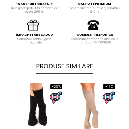
TRANSPORT GRATUIT
CALITATE PREMIUM
Transport gratuit la comenzi de
Șosete fine din bumbac, bambus
peste 200 lei
și lână
ÎMPACHETARE CADOU
COMENZI TELEFONICE
Comandă cadoul gata
Acceptăm comenzi telefonice la
împachetat
numărul 0744399595
PRODUSE SIMILARE
-20%
-17%