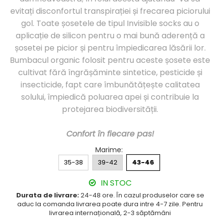
Cutie Cadou Merino
evitați disconfortul transpirației și frecarea piciorului
Drumetie
gol. Toate șosetele de tipul Invisible socks au o
Sosete sport
aplicație de silicon pentru o mai bună aderență a
Sosete medicinale
șosetei pe picior și pentru împiedicarea lăsării lor.
Sosete termice
Bumbacul organic folosit pentru aceste șosete este
cultivat fără îngrășăminte sintetice, pesticide și
insecticide, fapt care îmbunătățește calitatea
solului, împiedică poluarea apei și contribuie la
protejarea biodiversității.
Confort în fiecare pas!
Marime
:
35-38
39-42
43-46
IN STOC
Durata de livrare:
24-48 ore. În cazul produselor care se
aduc la comanda livrarea poate dura intre 4-7 zile. Pentru
livrarea internațională, 2-3 săptămâni