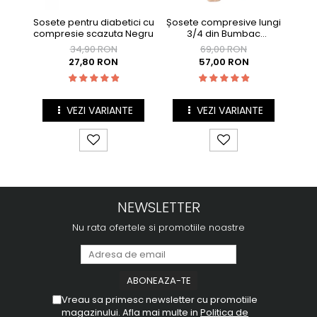
Sosete pentru diabetici cu
Șosete compresive lungi
Șos
compresie scazuta Negru
3/4 din Bumbac
Mercerizat Bej
34,90 RON
69,00 RON
27,80 RON
57,00 RON
VEZI VARIANTE
VEZI VARIANTE
NEWSLETTER
Nu rata ofertele si promotiile noastre
Vreau sa primesc newsletter cu promotiile
magazinului. Afla mai multe in
Politica de