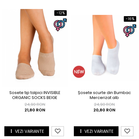
-12%
-16%
Sosete tip talpici INVISIBLE
Șosete scurte din Bumbac
ORGANIC SOCKS BEIGE
Mercerizat alb
24,90 RON
24,90 RON
21,80 RON
20,80 RON
VEZI VARIANTE
VEZI VARIANTE