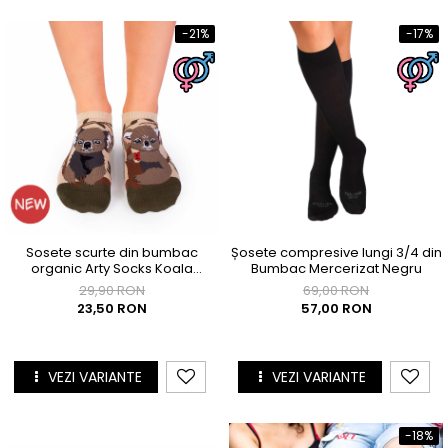
-21%
-17%
Sosete scurte din bumbac
Șosete compresive lungi 3/4 din
organic Arty Socks Koala
Bumbac Mercerizat Negru
Indragostite Kaki
29,90 RON
69,00 RON
23,50 RON
57,00 RON
VEZI VARIANTE
VEZI VARIANTE
-18%