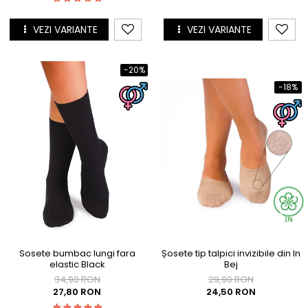
Cutie Cadou Merino
Drumetie
VEZI VARIANTE
VEZI VARIANTE
Sosete sport
Sosete medicinale
-20%
Sosete termice
-18%
Sosete bumbac lungi fara
Șosete tip talpici invizibile din In
elastic Black
Bej
34,90 RON
29,90 RON
27,80 RON
24,50 RON