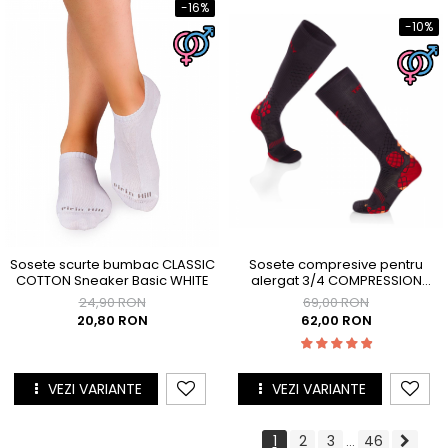
-16%
-10%
Sosete scurte bumbac CLASSIC
Sosete compresive pentru
COTTON Sneaker Basic WHITE
alergat 3/4 COMPRESSION
SOCKS Antracit - Rosu
24,90 RON
69,00 RON
20,80 RON
62,00 RON
VEZI VARIANTE
VEZI VARIANTE
1
2
3
46
...