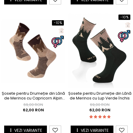
-10%
-10%
Șosete pentru Drumeție din Lână
Șosete pentru Drumeție din Lână
de Merinos cu Capricorn Alpin
de Merinos cu Lup Verde închis
Bej
69,00 RON
69,00 RON
62,00 RON
62,00 RON
VEZI VARIANTE
VEZI VARIANTE