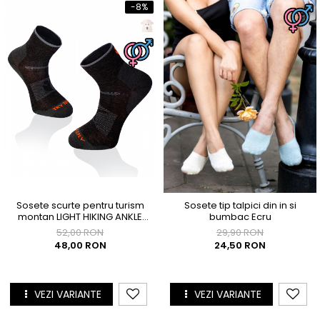
-8%
Sosete scurte pentru turism
Sosete tip talpici din in si
montan LIGHT HIKING ANKLE
bumbac Ecru
SOCKS Antracit
52,00 RON
29,90 RON
48,00 RON
24,50 RON
VEZI VARIANTE
VEZI VARIANTE