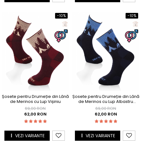
-10%
-10%
Șosete pentru Drumeție din Lână
Șosete pentru Drumeție din Lână
de Merinos cu Lup Vișiniu
de Merinos cu Lup Albastru
închis
69,00 RON
69,00 RON
62,00 RON
62,00 RON
VEZI VARIANTE
VEZI VARIANTE