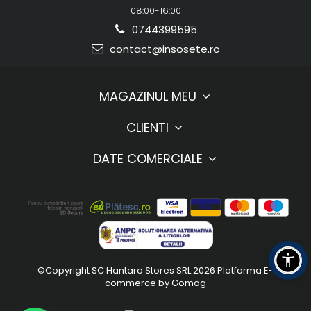
08:00-16:00
0744399595
contact@insosete.ro
MAGAZINUL MEU
CLIENTI
DATE COMERCIALE
©Copyright SC Hantaro Stores SRL 2026
Platforma E-
commerce by Gomag