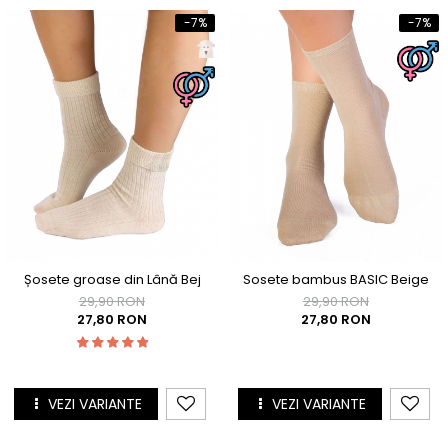
-7%
-7%
Șosete groase din Lână Bej
Sosete bambus BASIC Beige
29,90 RON
29,90 RON
27,80 RON
27,80 RON
VEZI VARIANTE
VEZI VARIANTE