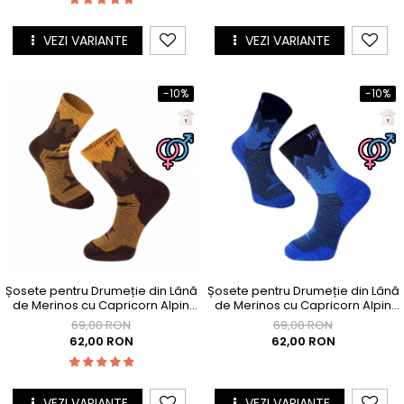
VEZI VARIANTE
VEZI VARIANTE
-10%
-10%
Șosete pentru Drumeție din Lână
Șosete pentru Drumeție din Lână
de Merinos cu Capricorn Alpin
de Merinos cu Capricorn Alpin
Galben
Albastru
69,00 RON
69,00 RON
62,00 RON
62,00 RON
VEZI VARIANTE
VEZI VARIANTE