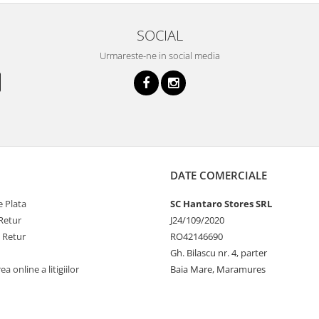
SOCIAL
Urmareste-ne in social media
DATE COMERCIALE
 Plata
SC Hantaro Stores SRL
Retur
J24/109/2020
e Retur
RO42146690
Gh. Bilascu nr. 4, parter
a online a litigiilor
Baia Mare, Maramures