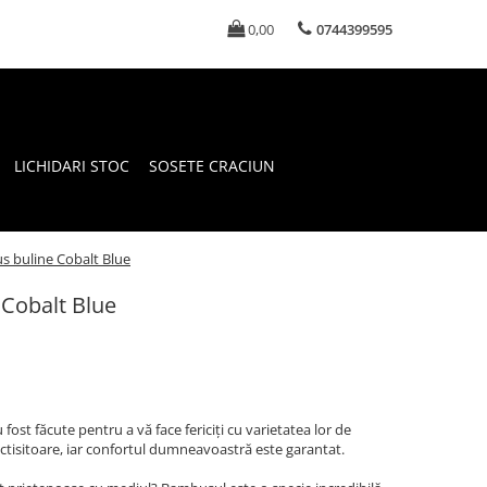
0,00
0744399595
LICHIDARI STOC
SOSETE CRACIUN
 buline Cobalt Blue
Cobalt Blue
ost făcute pentru a vă face fericiți cu varietatea lor de
ictisitoare, iar confortul dumneavoastră este garantat.