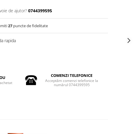
voie de ajutor?
0744399595
imiti
27
puncte de fidelitate
a rapida
COMENZI TELEFONICE
DOU
Acceptăm comenzi telefonice la
achetat
numărul 0744399595