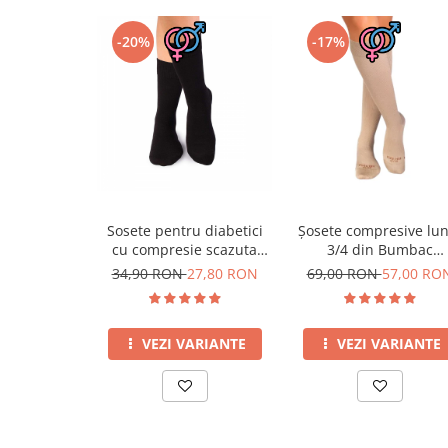
-20%
-17%
Sosete pentru diabetici
Șosete compresive lun
cu compresie scazuta
3/4 din Bumbac
Negru
Mercerizat Bej
34,90 RON
27,80 RON
69,00 RON
57,00 RO
VEZI VARIANTE
VEZI VARIANTE