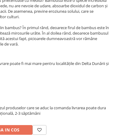
t prietenoase cu mediul? Bambusul este o specie incredibilă
pede, nu are nevoie de udare, absoarbe dioxidul de carbon și
cii. De asemenea, previne eroziunea solului, care se
tor culturi.
e din bambus? În primul rând, deoarece firul de bambus este în
itează mirosurile urâte. În al doilea rând, deoarece bambusul
ită acestui fapt, picioarele dumneavoastră vor rămâne
ile de vară.
rare poate fi mai mare pentru localitățile din Delta Dunării și
azul produselor care se aduc la comanda livrarea poate dura
națională, 2-3 săptămâni
A IN COS