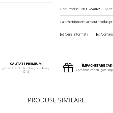
Cod Produs:
PH15-540-2
Ai ne
La achizitionarea acestui produs pr
Cere informatii
Comand
CALITATE PREMIUM
ÎMPACHETARE CA
Șosete fine din bumbac, bambus și
Comandă cadoul gata împ
lână
PRODUSE SIMILARE