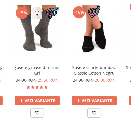
-16%
-15%
gi
Șosete groase din Lână
Sosete scurte bumbac
So
Gri
Classic Cotton Negru
N
34,90 RON
29,50 RON
24,90 RON
20,80 RON
VEZI VARIANTE
VEZI VARIANTE