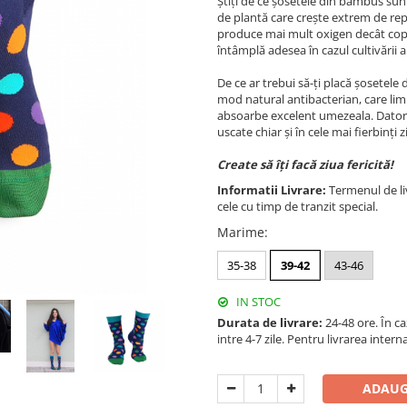
Știți de ce șosetele din bambus sun
de plantă care crește extrem de re
produce mai mult oxigen decât copa
întâmplă adesea în cazul cultivării al
De ce ar trebui să-ți placă șosetel
mod natural antibacterian, care lim
absoarbe excelent umezeala. Dator
uscate chiar și în cele mai fierbinți z
Create să îți facă ziua fericită!
Informatii Livrare:
Termenul de liv
cele cu timp de tranzit special.
Marime
:
35-38
39-42
43-46
IN STOC
Durata de livrare:
24-48 ore. În c
intre 4-7 zile. Pentru livrarea inter
ADAUG