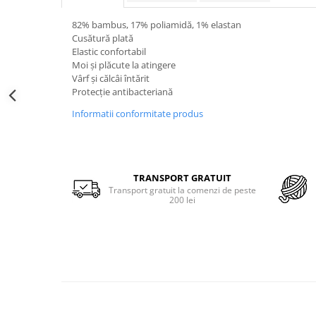
Merino Fine
Sosete medicinale
Merino Warm
82% bambus, 17% poliamidă, 1% elastan
Merino Etno
Sosete termice
Cusătură plată
Elastic confortabil
Cutie Cadou Merino
Moi și plăcute la atingere
Drumetie
Vârf și călcâi întărit
Sosete sport
Protecție antibacteriană
Sosete medicinale
Informatii conformitate produs
Sosete termice
TRANSPORT GRATUIT
Transport gratuit la comenzi de peste
200 lei