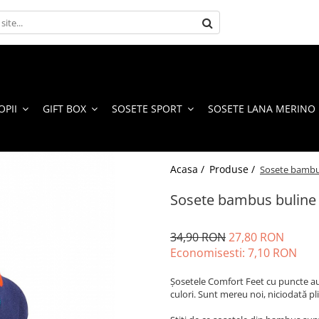
OPII
GIFT BOX
SOSETE SPORT
SOSETE LANA MERINO
Acasa /
Produse /
Sosete bambus
Sosete bambus buline 
34,90 RON
27,80 RON
Economisesti:
7,10
RON
Șosetele Comfort Feet cu puncte au f
culori. Sunt mereu noi, niciodată pl