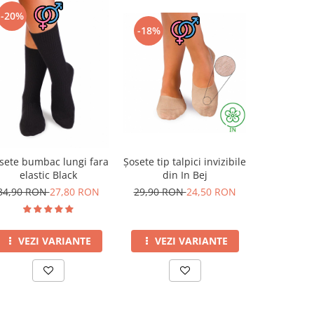
-20%
-18%
-10%
Șosete tip talpici invizibile
Șosete pe
sete bumbac lungi fara
din In Bej
din Lână 
elastic Black
Caprico
29,90 RON
24,50 RON
69,00 R
34,90 RON
27,80 RON
VEZI VARIANTE
VEZI
VEZI VARIANTE