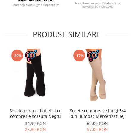
ÎMPACHETARE CADOU
Acceptăm comenzi telefonice la
Comandă cadoul gata împachetat
numărul 0744399595
PRODUSE SIMILARE
-20%
-17%
Sosete pentru diabetici cu
Șosete compresive lungi 3/4
compresie scazuta Negru
din Bumbac Mercerizat Bej
34,90 RON
69,00 RON
27,80 RON
57,00 RON