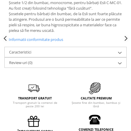
Șosete 1/2 din bumbac, monocrome, pentru bărbați Esli C-MС-01.
Au fost creați folosind tehnologia ”fără cusături”.
Șosetele pentru bărbați din bumbac, de la Esli sunt foarte plăcute
la atingere. Produsul are o bună permeabilitate la aer ce permite
pielii să respire, iar buna higroscopicitate a materialelor face ca
pielea să fie mereu uscată.
Informatii conformitate produs
Caracteristici
Review-uri
(0)
TRANSPORT GRATUIT
CALITATE PREMIUM
Transport gratuit la comenzi de
Șosete fine din bumbac, bambus și
peste 200 lei
lână
COMENZI TELEFONICE