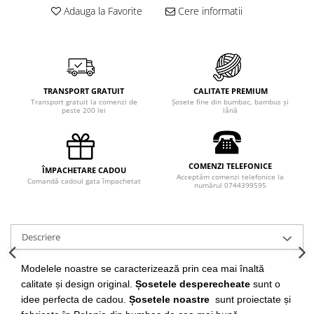
Adauga la Favorite
Cere informatii
TRANSPORT GRATUIT
CALITATE PREMIUM
Transport gratuit la comenzi de
Șosete fine din bumbac, bambus și
peste 200 lei
lână
COMENZI TELEFONICE
ÎMPACHETARE CADOU
Acceptăm comenzi telefonice la
Comandă cadoul gata împachetat
numărul 0744399595
Descriere
Modelele noastre se caracterizează prin cea mai înaltă
calitate și design original.
Șosetele desperecheate
sunt o
idee perfecta de cadou.
Șosetele noastre
sunt proiectate și