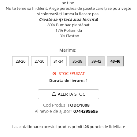
Merino Fine
pe tine.
Sosete medicinale
Merino Warm
Nu te teme să fii diferit. Alege perechea de șosete care ți se potrivește
și colorează-ți lumea la fiecare pas.
Merino Etno
Sosete termice
Create să îți facă ziua fericită
!
Cutie Cadou Merino
80% Bumbac pieptănat
17% Poliamidă
Drumetie
3% Elastan
Sosete sport
Sosete medicinale
Marime
:
Sosete termice
23-26
27-30
31-34
35-38
39-42
43-46
STOC EPUIZAT
Durata de livrare:
1
ALERTA STOC
Cod Produs:
TODO1008
Ai nevoie de ajutor?
0744399595
La achizitionarea acestui produs primiti
26
puncte de fidelitate