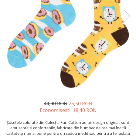
Sosete scurte femei
Sosete clasice barbati
Sosete casual femei
Sosete lana merino
Sosete clasice femei
Merino Presents
Dresuri si ciorapi dama
Merino Snow
Merino Fine
Ciorapi clasici subtiri
Merino Warm
Ciorapi clasici grosi
Merino Etno
Ciorapi pentru gravide
Cutie Cadou Merino
Ciorapi mireasa
Drumetie
Ciorapi cu model
Sosete sport
Ciorapi cu banda adeziva
Ciorapi compresivi si modelatori
Sosete Drumetie
Ciorapi colorati
Sosete Alergare
Sosete poliamida
Sosete de Compresie
44,90 RON
26,50 RON
Economisesti:
18,40
RON
Sosete lana merino
Sosete Tenis
Sosete Ciclism
Merino Presents
Șosetele colorate din Colecția Fun Cotton au un design original, sunt
Sosete Schi
amuzante și confortabile, fabricate din bumbac de cea mai înaltă
Merino Snow
calitate și numai bune pentru un cadou inedit sau pentru a te răsfăța
Sosete Fotbal