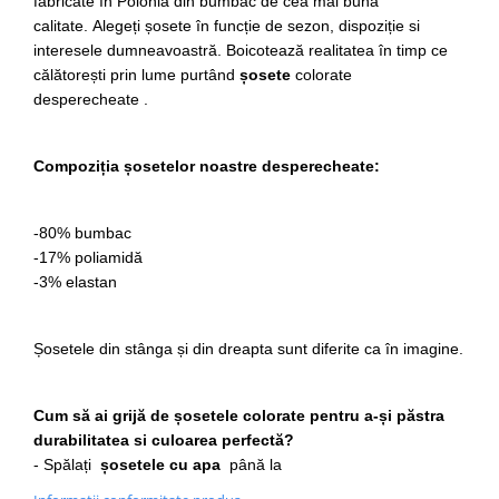
fabricate în Polonia din bumbac de cea mai bună
calitate.
Alegeți șosete în funcție de sezon, dispoziție si
interesele dumneavoastră.
Boicotează realitatea în timp ce
călătorești prin lume purtând
șosete
colorate
desperecheate
.
Compoziția șosetelor noastre desperecheate:
-80% bumbac
-17% poliamidă
-3% elastan
Șosetele din stânga și din dreapta sunt diferite ca în imagine.
Cum să ai grijă de șosetele colorate pentru a-și păstra
durabilitatea si culoarea perfectă?
- Spălați
șosetele cu apa
până la