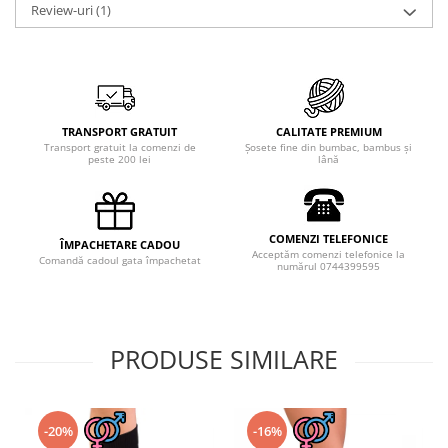
Review-uri
(1)
TRANSPORT GRATUIT
CALITATE PREMIUM
Transport gratuit la comenzi de
Șosete fine din bumbac, bambus și
peste 200 lei
lână
COMENZI TELEFONICE
ÎMPACHETARE CADOU
Acceptăm comenzi telefonice la
Comandă cadoul gata împachetat
numărul 0744399595
PRODUSE SIMILARE
-20%
-16%