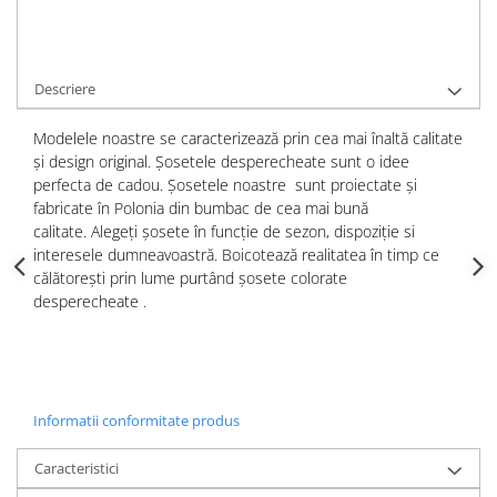
Cere informatii
Comanda rapida
Descriere
Modelele noastre se caracterizează prin cea mai înaltă calitate
și design original.
Șosetele desperecheate
sunt o idee
perfecta de cadou.
Șosetele noastre
sunt proiectate și
fabricate în Polonia din bumbac de cea mai bună
calitate.
Alegeți șosete în funcție de sezon, dispoziție si
interesele dumneavoastră.
Boicotează realitatea în timp ce
călătorești prin lume purtând
șosete
colorate
desperecheate
.
Informatii conformitate produs
Caracteristici