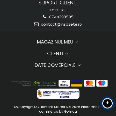
SUPORT CLIENTI
08:00-16:00
0744399595
contact@insosete.ro
MAGAZINUL MEU
CLIENTI
DATE COMERCIALE
©Copyright SC Hantaro Stores SRL 2026
Platforma E-
commerce by Gomag