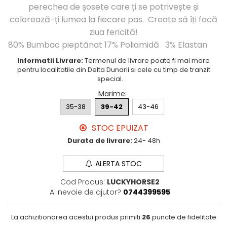
perechea de șosete care ți se potrivește și
Cutie Cadou Merino
colorează-ți lumea la fiecare pas. Create să îți facă
Drumetie
Sosete sport
ziua fericită!
80% Bumbac pieptănat 17% Poliamidă 3% Elastan
Sosete medicinale
Sosete termice
Informatii Livrare:
Termenul de livrare poate fi mai mare
pentru localitatile din Delta Dunarii si cele cu timp de tranzit
special.
Marime
:
35-38
39-42
43-46
STOC EPUIZAT
Durata de livrare:
24- 48h
ALERTA STOC
Cod Produs:
LUCKYHORSE2
Ai nevoie de ajutor?
0744399595
La achizitionarea acestui produs primiti
26
puncte de fidelitate