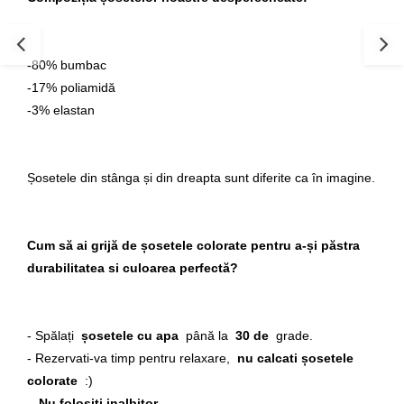
-80% bumbac
-17% poliamidă
-3% elastan
Șosetele din stânga și din dreapta sunt diferite ca în imagine.
Cum să ai grijă de șosetele colorate pentru a-și păstra
durabilitatea si culoarea perfectă?
- Spălați
șosetele cu apa
până la
30 de
grade.
- Rezervati-va timp pentru relaxare,
nu calcati șosetele
colorate
:)
-
Nu folositi inalbitor.