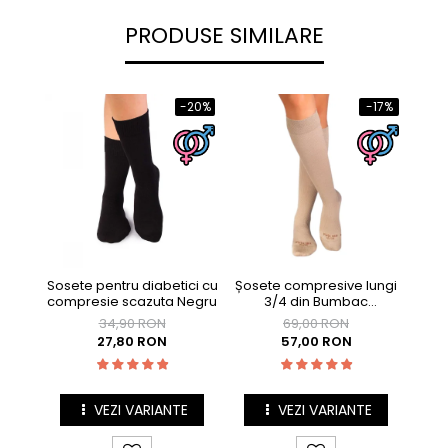
PRODUSE SIMILARE
-20%
-17%
Sosete pentru diabetici cu
Șosete compresive lungi
Șos
compresie scazuta Negru
3/4 din Bumbac
Mercerizat Bej
34,90 RON
69,00 RON
27,80 RON
57,00 RON
VEZI VARIANTE
VEZI VARIANTE