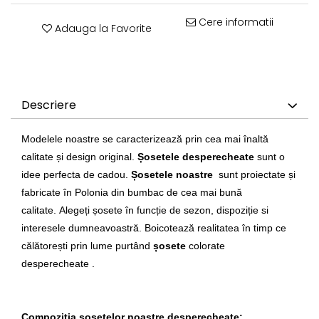
Cere informatii
Adauga la Favorite
Descriere
Modelele noastre se caracterizează prin cea mai înaltă
calitate și design original.
Șosetele desperecheate
sunt o
idee perfecta de cadou.
Șosetele noastre
sunt proiectate și
fabricate în Polonia din bumbac de cea mai bună
calitate.
Alegeți șosete în funcție de sezon, dispoziție si
interesele dumneavoastră.
Boicotează realitatea în timp ce
călătorești prin lume purtând
șosete
colorate
desperecheate
.
Compoziția șosetelor noastre desperecheate: