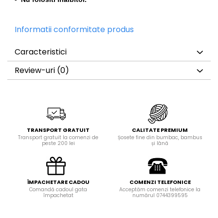
Informatii conformitate produs
Caracteristici
Review-uri
(0)
TRANSPORT GRATUIT
CALITATE PREMIUM
Transport gratuit la comenzi de
Șosete fine din bumbac, bambus
peste 200 lei
și lână
ÎMPACHETARE CADOU
COMENZI TELEFONICE
Comandă cadoul gata
Acceptăm comenzi telefonice la
împachetat
numărul 0744399595