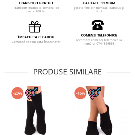
TRANSPORT GRATUIT
CALITATE PREMIUM
Transport gratuit la comenzi de
Șosete fine din bumbac, bambus și
peste 200 lei
lână
COMENZI TELEFONICE
ÎMPACHETARE CADOU
Acceptăm comenzi telefonice la
Comandă cadoul gata împachetat
numărul 0744399595
PRODUSE SIMILARE
-20%
-16%