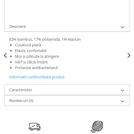
Adauga la Favorite
Cere informatii
Descriere
82% bambus, 17% poliamidă, 1% elastan
Cusătură plată
Elastic confortabil
Moi și plăcute la atingere
Vârf și călcâi întărit
Protecție antibacteriană
Informatii conformitate produs
Caracteristici
Review-uri
(0)