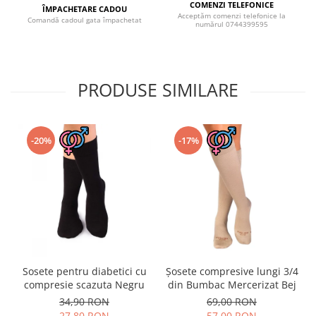
COMENZI TELEFONICE
ÎMPACHETARE CADOU
Acceptăm comenzi telefonice la
Comandă cadoul gata împachetat
numărul 0744399595
PRODUSE SIMILARE
-20%
-17%
Sosete pentru diabetici cu
Șosete compresive lungi 3/4
compresie scazuta Negru
din Bumbac Mercerizat Bej
34,90 RON
69,00 RON
27,80 RON
57,00 RON