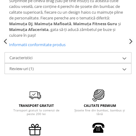
Surprinde pe cineva drag (sau pe tine însuți!) cu această cutie
cadou veselă, care conține 4 perechi de șosete din bumbac de
calitate superioară, fiecare cu un design haios cu maimuțe pline
de personalitate. Fiecare pereche are o tematică diferită:
Maimuța DJ
,
Maimuța Mafioată
,
Maimuța Fitness Guru
și
Maimuța Afacerista
, gata să-ți aducă zâmbetul pe buze și
culoare în pași!
Informatii conformitate produs
Caracteristici
Review-uri
(1)
TRANSPORT GRATUIT
CALITATE PREMIUM
Transport gratuit la comenzi de
Șosete fine din bumbac, bambus și
peste 200 lei
lână