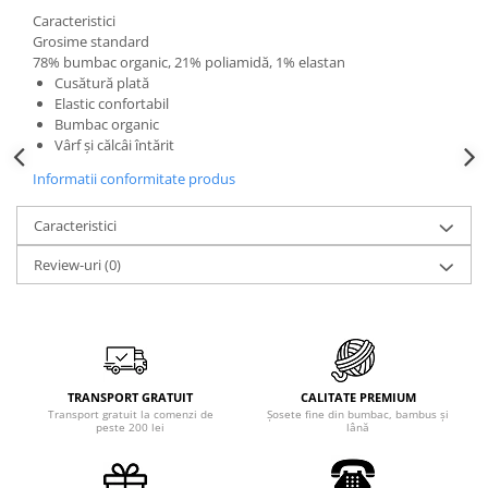
Caracteristici
Grosime standard
78% bumbac organic, 21% poliamidă, 1% elastan
Cusătură plată
Elastic confortabil
Bumbac organic
Vârf și călcâi întărit
Informatii conformitate produs
Caracteristici
Review-uri
(0)
TRANSPORT GRATUIT
CALITATE PREMIUM
Transport gratuit la comenzi de
Șosete fine din bumbac, bambus și
peste 200 lei
lână