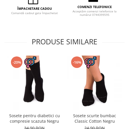
COMENZI TELEFONICE
ÎMPACHETARE CADOU
Acceptăm comenzi telefonice la
Comandă cadoul gata împachetat
numărul 0744399595
PRODUSE SIMILARE
-20%
-16%
Sosete pentru diabetici cu
Sosete scurte bumbac
compresie scazuta Negru
Classic Cotton Negru
34,90 RON
24,90 RON