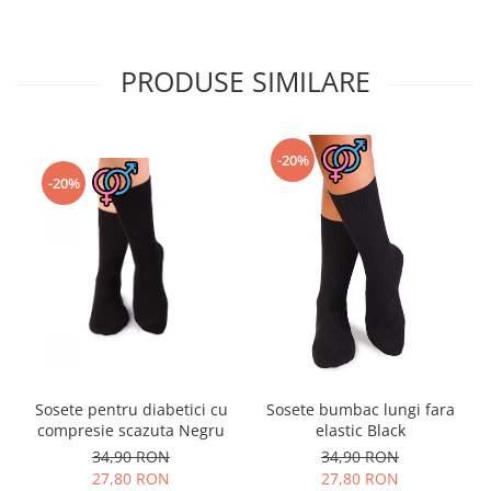
PRODUSE SIMILARE
-20%
-20%
Sosete pentru diabetici cu
Sosete bumbac lungi fara
compresie scazuta Negru
elastic Black
34,90 RON
34,90 RON
27,80 RON
27,80 RON