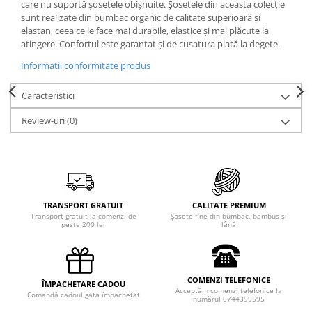
care nu suportă șosetele obișnuite. Șosetele din aceasta colecție
sunt realizate din bumbac organic de calitate superioară și
elastan, ceea ce le face mai durabile, elastice și mai plăcute la
atingere. Confortul este garantat și de cusatura plată la degete.
Informatii conformitate produs
Caracteristici
Review-uri
(0)
TRANSPORT GRATUIT
CALITATE PREMIUM
Transport gratuit la comenzi de
Șosete fine din bumbac, bambus și
peste 200 lei
lână
COMENZI TELEFONICE
ÎMPACHETARE CADOU
Acceptăm comenzi telefonice la
Comandă cadoul gata împachetat
numărul 0744399595