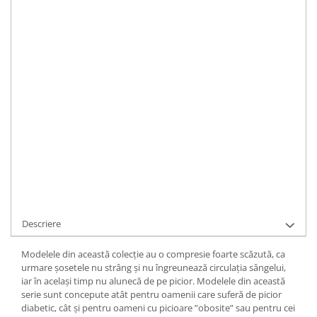
Merino Fine
Sosete medicinale
Merino Warm
IN STOC
Durata de livrare:
1
Merino Etno
Sosete termice
Cutie Cadou Merino
ADAUGA IN COS
Drumetie
Sosete sport
Cod Produs:
PH12-920-1
Ai nevoie de ajutor?
0744399595
Sosete medicinale
Sosete termice
La achizitionarea acestui produs primiti
27
puncte de fidelitate
Cere informatii
Comanda rapida
Descriere
Modelele din această colecție au o compresie foarte scăzută, ca
urmare șosetele nu strâng și nu îngreunează circulația sângelui,
iar în același timp nu alunecă de pe picior. Modelele din această
serie sunt concepute atât pentru oamenii care suferă de picior
diabetic, cât și pentru oameni cu picioare ”obosite” sau pentru cei