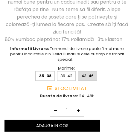
numai bune pentru un cadou inedit sau pentru a te
Cutie Cadou Merino
răsfăța pe tine. Nu te teme să fii diferit. Alege
Drumetie
perechea de șosete care ți se potrivește și
Sosete sport
colorează-ți lumea la fiecare pas. Create să îți facă
Sosete medicinale
ziua fericită!
Sosete termice
80% Bumbac pieptănat 17% Poliamidă 3% Elastan
Informatii Livrare:
Termenul de livrare poate fi mai mare
pentru localitatile din Delta Dunarii si cele cu timp de tranzit
special.
Marime
:
35-38
39-42
43-46
STOC LIMITAT
Durata de livrare:
24- 48h
ADAUGA IN COS