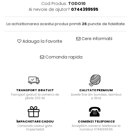
Cod Produs:
TODO10
Ai nevoie de ajutor?
0744399595
La achizitionarea acestui produs primiti
26
puncte de fidelitate
Cere informatii
Adauga la Favorite
Comanda rapida
TRANSPORT GRATUIT
CALITATE PREMIUM
Transport gratuit la comenzi de
Șosete fine din bumbac, bambus
peste 200 lei
și lână
ÎMPACHETARE CADOU
COMENZI TELEFONICE
Comandă cadoul gata
Acceptăm comenzi telefonice la
împachetat
numărul 0744399595