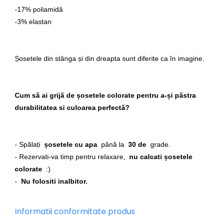
-17% poliamidă
-3% elastan
Șosetele din stânga și din dreapta sunt diferite ca în imagine.
Cum să ai grijă de șosetele colorate pentru a-și păstra
durabilitatea si culoarea perfectă?
- Spălați
șosetele cu apa
până la
30 de
grade.
- Rezervati-va timp pentru relaxare,
nu calcati șosetele
colorate
:)
-
Nu folositi inalbitor.
Informatii conformitate produs