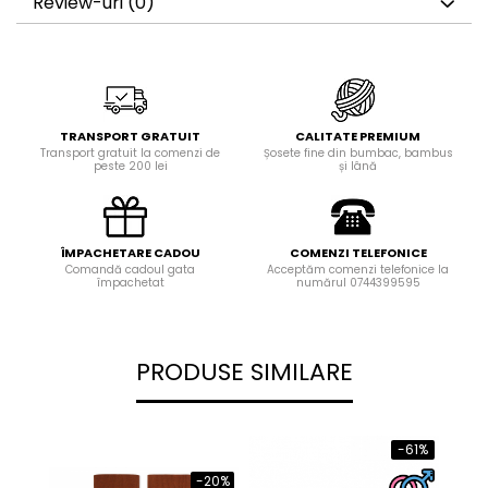
Review-uri
(0)
TRANSPORT GRATUIT
CALITATE PREMIUM
Transport gratuit la comenzi de
Șosete fine din bumbac, bambus
peste 200 lei
și lână
ÎMPACHETARE CADOU
COMENZI TELEFONICE
Comandă cadoul gata
Acceptăm comenzi telefonice la
împachetat
numărul 0744399595
PRODUSE SIMILARE
-61%
-20%