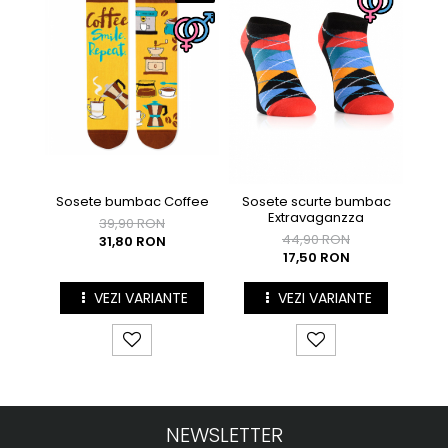
Sosete bumbac Coffee
Sosete scurte bumbac
Sos
Extravaganzza
39,90 RON
44,90 RON
31,80 RON
17,50 RON
VEZI VARIANTE
VEZI VARIANTE
NEWSLETTER