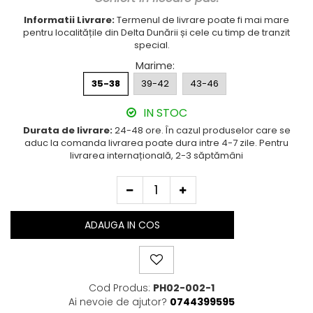
Cutie Cadou Merino
Informatii Livrare:
Termenul de livrare poate fi mai mare
Drumetie
pentru localitățile din Delta Dunării și cele cu timp de tranzit
Sosete sport
special.
Sosete medicinale
Marime
:
35-38
39-42
43-46
Sosete termice
IN STOC
Durata de livrare:
24-48 ore. În cazul produselor care se
aduc la comanda livrarea poate dura intre 4-7 zile. Pentru
livrarea internațională, 2-3 săptămâni
ADAUGA IN COS
Cod Produs:
PH02-002-1
Ai nevoie de ajutor?
0744399595