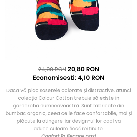
Sosete casual femei
Sosete lana merino
Sosete clasice femei
Merino Presents
Dresuri si ciorapi dama
Merino Snow
Merino Fine
Ciorapi clasici subtiri
Merino Warm
Ciorapi clasici grosi
Merino Etno
Ciorapi pentru gravide
Cutie Cadou Merino
Ciorapi mireasa
Drumetie
Ciorapi cu model
Sosete sport
Ciorapi cu banda adeziva
20,80 RON
24,90 RON
Ciorapi compresivi si modelatori
Sosete Drumetie
Economisesti:
4,10
RON
Ciorapi colorati
Sosete Alergare
Sosete poliamida
Sosete de Compresie
Dacă vă plac șosetele colorate și distractive, atunci
Sosete lana merino
Sosete Tenis
colecția Colour Cotton trebuie să existe în
Sosete Ciclism
Merino Presents
garderoba dumneavoastră. Sunt fabricate din
Sosete Schi
Merino Snow
bumbac organic, ceea ce le face confortabile, moi și
Sosete Fotbal
Merino Fine
plăcute la atingere, iar design-ul lor cool va
Sosete medicinale
Merino Warm
aduce culoare fiecărei ținute.
Merino Etno
Sosete termice
Confort în fiecare pas!